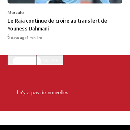
Mercato
Category
Le Raja continue de croire au transfert de
Youness Dahmani
Publié
2 days ago
1 min lire
En vedette
Populaire
Il n'y a pas de nouvelles.