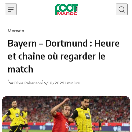
Skip to content
Mercato
Category
Bayern – Dortmund : Heure
et chaîne où regarder le
match
Publié
Par
Olivia Rabarison
16/10/2025
1 min lire