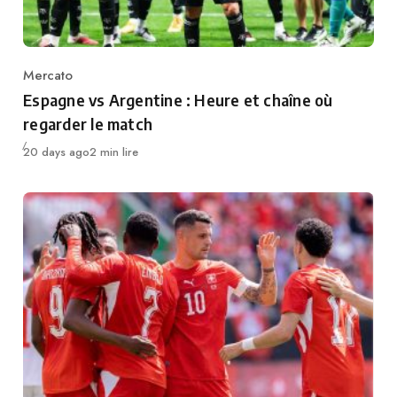
Mercato
Category
Espagne vs Argentine : Heure et chaîne où
regarder le match
Publié
20 days ago
2 min lire