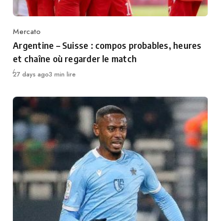
Mercato
Category
Argentine – Suisse : compos probables, heures
et chaîne où regarder le match
Publié
27 days ago
3 min lire