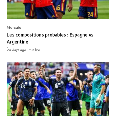
Mercato
Category
Les compositions probables : Espagne vs
Argentine
Publié
20 days ago
1 min lire