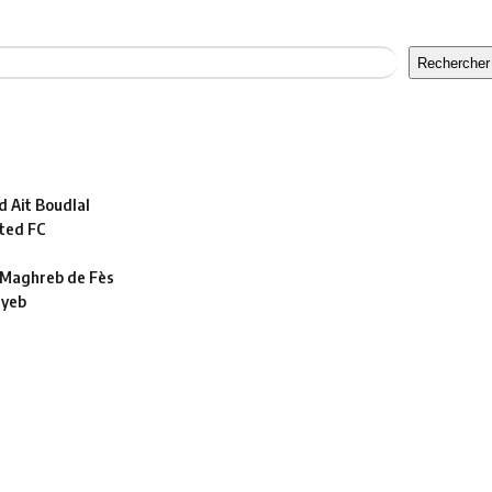
Rechercher
 Ait Boudlal
ted FC
le Maghreb de Fès
ayeb