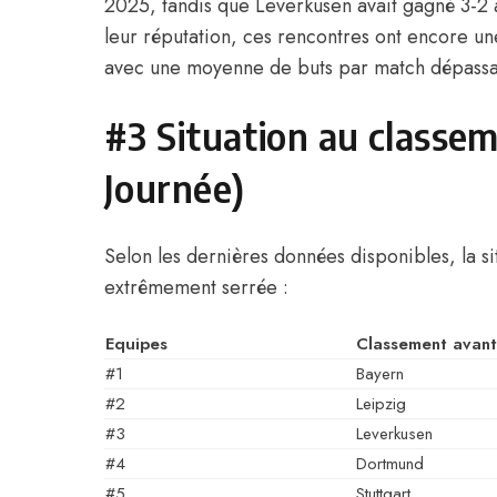
2025, tandis que Leverkusen avait gagné 3-2 
leur réputation, ces rencontres ont encore une f
avec une moyenne de buts par match dépassant 
#3 Situation au classem
Journée)
Selon les dernières données disponibles, la si
extrêmement serrée :
Equipes
Classement avant
#1
Bayern
#2
Leipzig
#3
Leverkusen
#4
Dortmund
#5
Stuttgart