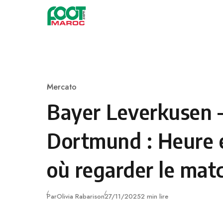
Skip to content
Mercato
Category
Bayer Leverkusen 
Dortmund : Heure 
où regarder le mat
Publié
Par
Olivia Rabarison
27/11/2025
2 min lire