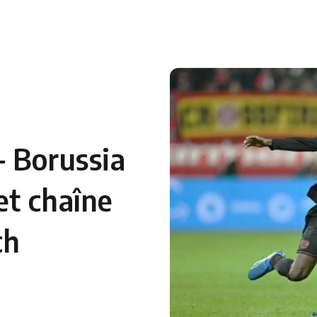
– Borussia
et chaîne
ch