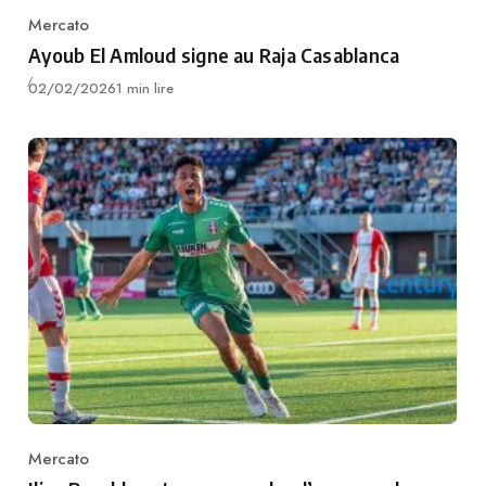
Mercato
Category
Ayoub El Amloud signe au Raja Casablanca
Publié
02/02/2026
1 min lire
Mercato
Category