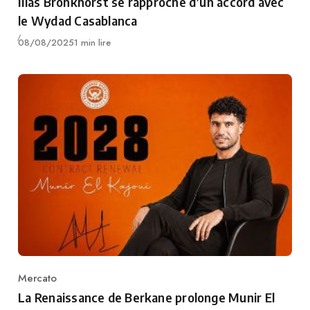
Ilias Bronkhorst se rapproche d’un accord avec
le Wydad Casablanca
Publié
08/08/2025
1 min lire
Mercato
Category
La Renaissance de Berkane prolonge Munir El