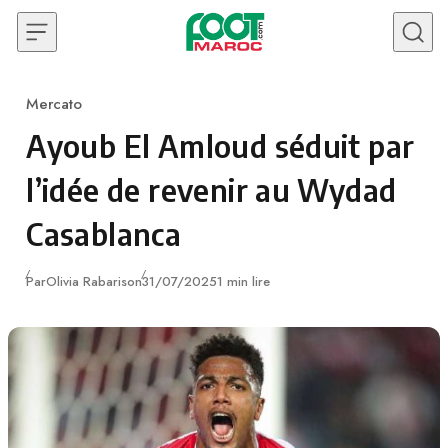
Skip to content
Mercato
Category
Ayoub El Amloud séduit par
l’idée de revenir au Wydad
Casablanca
Publié
Par
Olivia Rabarison
31/07/2025
1 min lire