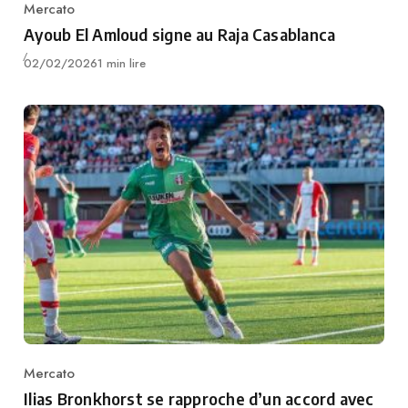
Mercato
Category
Ayoub El Amloud signe au Raja Casablanca
Publié
02/02/2026
1 min lire
Mercato
Category
Ilias Bronkhorst se rapproche d’un accord avec