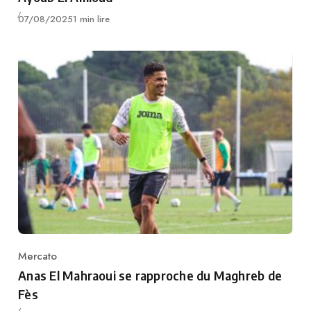
Publié
07/08/2025
1 min lire
Mercato
Category
Anas El Mahraoui se rapproche du Maghreb de
Fès