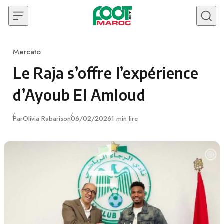
Skip to content
Mercato
Category
Le Raja s’offre l’expérience
d’Ayoub El Amloud
Publié
Par
Olivia Rabarison
06/02/2026
1 min lire