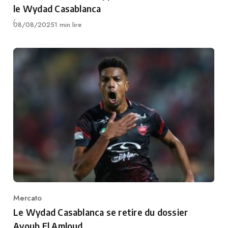
le Wydad Casablanca
Publié
08/08/2025
1 min lire
Mercato
Category
Le Wydad Casablanca se retire du dossier
Ayoub El Amloud