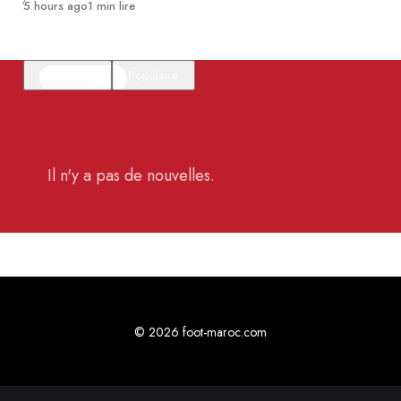
Publié
5 hours ago
1 min lire
En vedette
Populaire
Il n'y a pas de nouvelles.
© 2026 foot-maroc.com