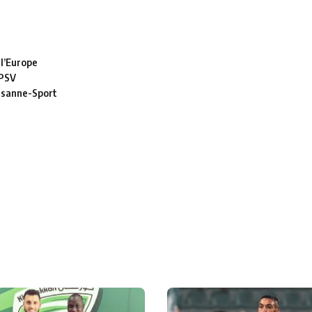
 l’Europe
 PSV
usanne-Sport