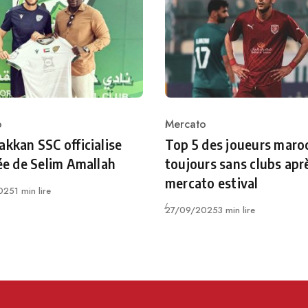
o
Mercato
ry
Category
akkan SSC officialise
Top 5 des joueurs maro
vée de Selim Amallah
toujours sans clubs aprè
mercato estival
025
1 min lire
Publié
27/09/2025
3 min lire