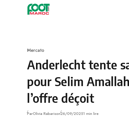
Skip to content
Mercato
Category
Anderlecht tente s
pour Selim Amallah
l’offre déçoit
Publié
Par
Olivia Rabarison
26/09/2025
1 min lire