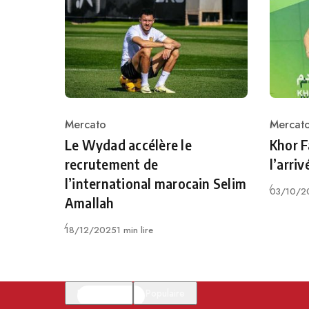
Mercato
Mercat
Category
Catego
Le Wydad accélère le
Khor F
recrutement de
l’arri
l’international marocain Selim
Publié
03/10/2
Amallah
Publié
18/12/2025
1 min lire
En vedette
Populaire