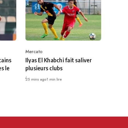
Mercato
Category
cains
Ilyas El Khabchi fait saliver
s le
plusieurs clubs
Publié
25 mins ago
1 min lire