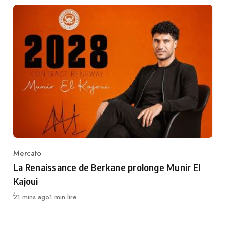
Mercato
Category
La Renaissance de Berkane prolonge Munir El
Kajoui
Publié
21 mins ago
1 min lire