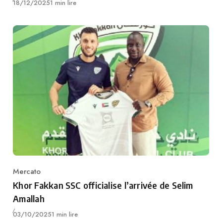
Publié
18/12/2025
1 min lire
Mercato
Category
Khor Fakkan SSC officialise l’arrivée de Selim
Amallah
Publié
03/10/2025
1 min lire