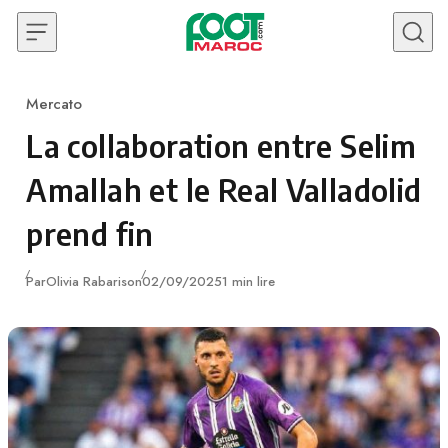
Skip to content
Mercato
Category
La collaboration entre Selim
Amallah et le Real Valladolid
prend fin
Publié
Par
Olivia Rabarison
02/09/2025
1 min lire