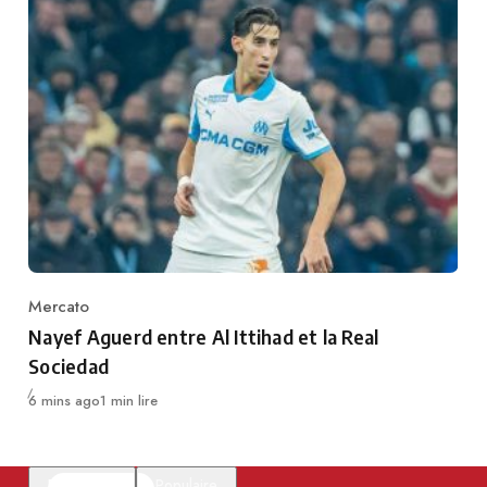
Mercato
Category
Nayef Aguerd entre Al Ittihad et la Real
Sociedad
Publié
6 mins ago
1 min lire
En vedette
Populaire