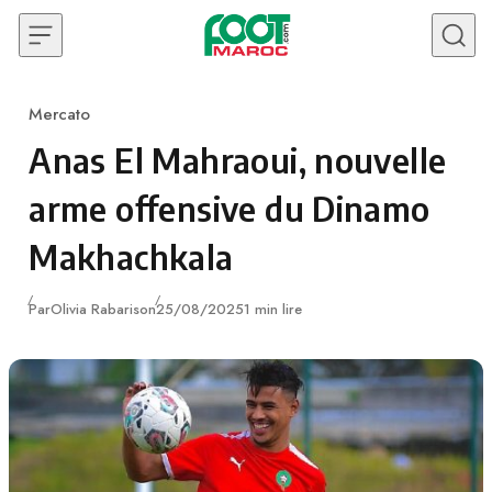
Skip to content
Mercato
Category
Anas El Mahraoui, nouvelle
arme offensive du Dinamo
Makhachkala
Publié
Par
Olivia Rabarison
25/08/2025
1 min lire