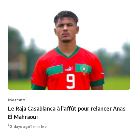
Mercato
Category
Le Raja Casablanca à l’affût pour relancer Anas
El Mahraoui
Publié
12 days ago
1 min lire