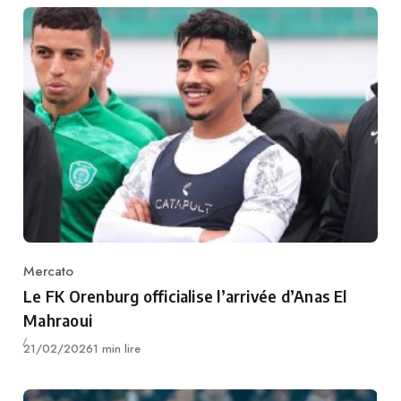
Mercato
Category
Le FK Orenburg officialise l’arrivée d’Anas El
Mahraoui
Publié
21/02/2026
1 min lire