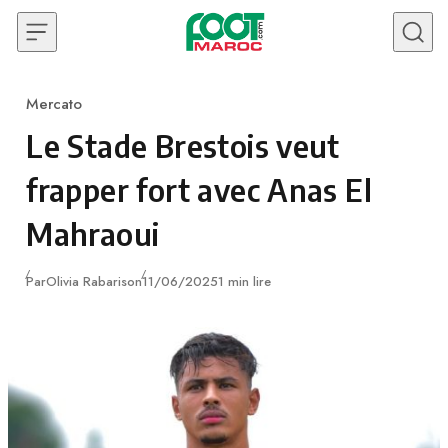
Skip to content
Mercato
Category
Le Stade Brestois veut
frapper fort avec Anas El
Mahraoui
Publié
Par
Olivia Rabarison
11/06/2025
1 min lire