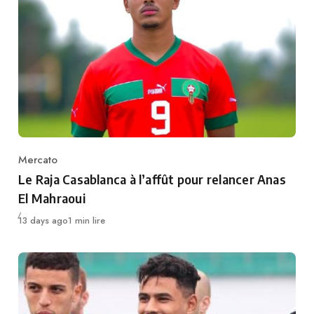
Mercato
Category
Le Raja Casablanca à l’affût pour relancer Anas
El Mahraoui
Publié
13 days ago
1 min lire