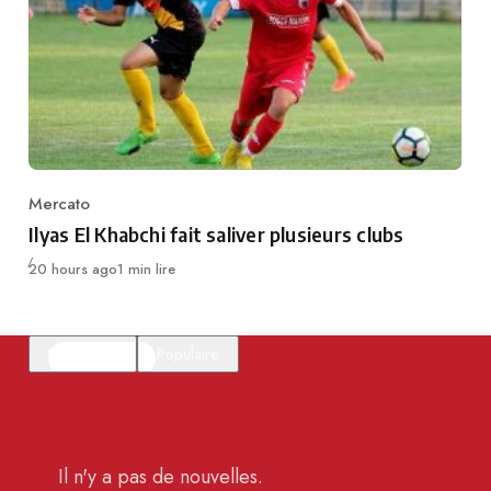
Mercato
Category
Ilyas El Khabchi fait saliver plusieurs clubs
Publié
20 hours ago
1 min lire
En vedette
Populaire
Il n'y a pas de nouvelles.