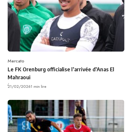
Mercato
Category
Le FK Orenburg officialise l’arrivée d’Anas El
Mahraoui
Publié
21/02/2026
1 min lire