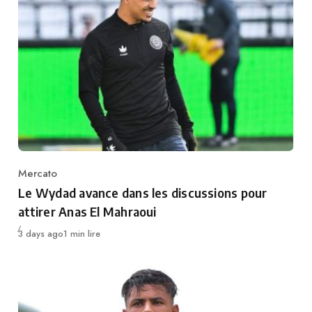
Mercato
Category
Le Wydad avance dans les discussions pour
attirer Anas El Mahraoui
Publié
3 days ago
1 min lire