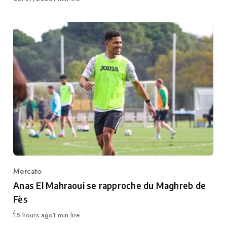
Mercato
Category
Anas El Mahraoui se rapproche du Maghreb de
Fès
Publié
15 hours ago
1 min lire