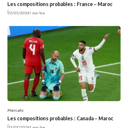
Les compositions probables : France – Maroc
Publié
07/07/2026
1 min lire
Mercato
Category
Les compositions probables : Canada – Maroc
Publié
03/07/2026
1 min lire