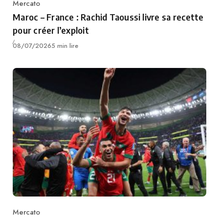
Mercato
Category
Maroc – France : Rachid Taoussi livre sa recette
pour créer l’exploit
Publié
08/07/2026
5 min lire
Mercato
Category