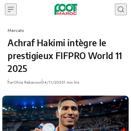
Skip to content
Mercato
Category
Achraf Hakimi intègre le
prestigieux FIFPRO World 11
2025
Publié
Par
Olivia Rabarison
04/11/2025
1 min lire