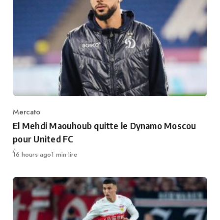
Mercato
Category
El Mehdi Maouhoub quitte le Dynamo Moscou
pour United FC
Publié
16 hours ago
1 min lire