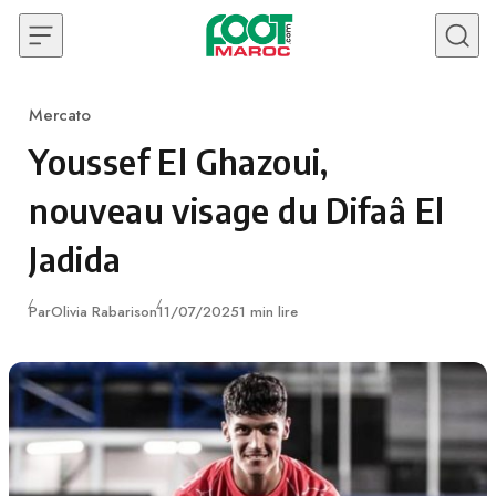
Skip to content
Mercato
Category
Youssef El Ghazoui,
nouveau visage du Difaâ El
Jadida
Publié
Par
Olivia Rabarison
11/07/2025
1 min lire