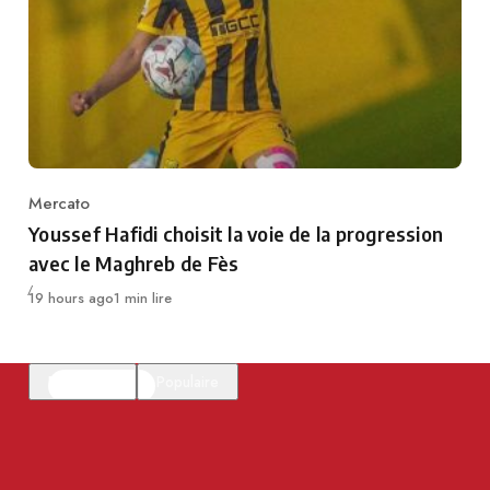
Mercato
Category
Youssef Hafidi choisit la voie de la progression
avec le Maghreb de Fès
Publié
19 hours ago
1 min lire
En vedette
Populaire