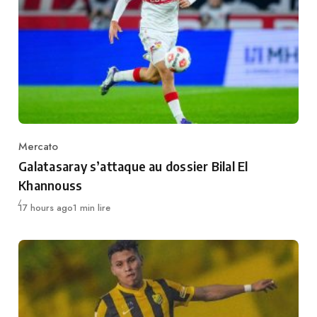
Mercato
Category
Galatasaray s’attaque au dossier Bilal El
Khannouss
Publié
17 hours ago
1 min lire