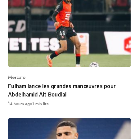
Mercato
Category
Fulham lance les grandes manœuvres pour
Abdelhamid Ait Boudlal
Publié
14 hours ago
1 min lire