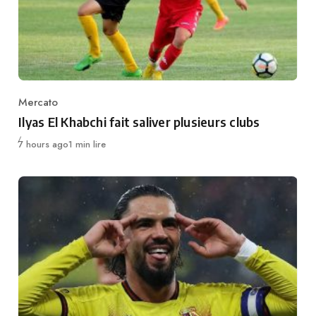
Mercato
Category
Ilyas El Khabchi fait saliver plusieurs clubs
Publié
7 hours ago
1 min lire