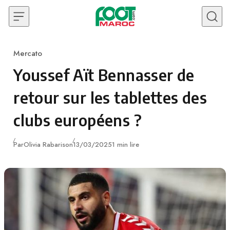
Skip to content
Mercato
Category
Youssef Aït Bennasser de
retour sur les tablettes des
clubs européens ?
Publié
Par
Olivia Rabarison
13/03/2025
1 min lire