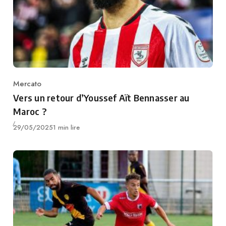
Mercato
Category
Vers un retour d’Youssef Aït Bennasser au
Maroc ?
Publié
29/05/2025
1 min lire