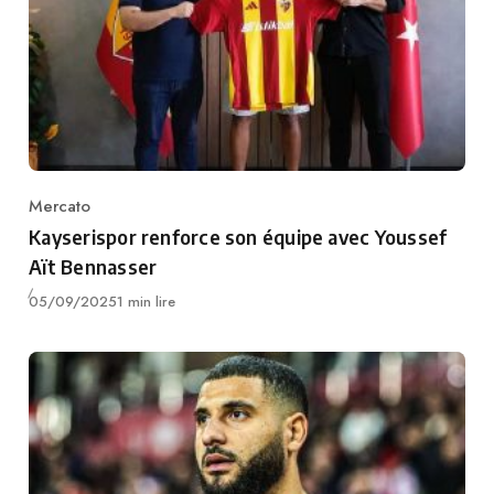
Mercato
Category
Kayserispor renforce son équipe avec Youssef
Aït Bennasser
Publié
05/09/2025
1 min lire