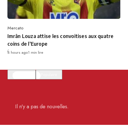
Mercato
Category
Imrân Louza attise les convoitises aux quatre
coins de l’Europe
Publié
8 hours ago
1 min lire
En vedette
Populaire
Il n'y a pas de nouvelles.