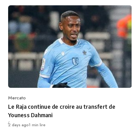
Mercato
Category
Le Raja continue de croire au transfert de
Youness Dahmani
Publié
2 days ago
1 min lire