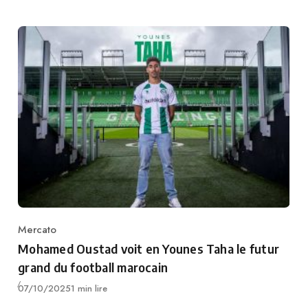
Mercato
Category
Mohamed Oustad voit en Younes Taha le futur
grand du football marocain
Publié
07/10/2025
1 min lire