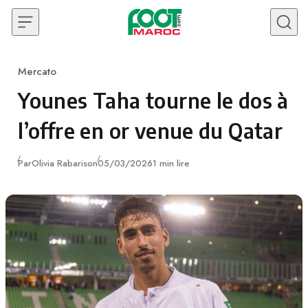
Skip to content
Mercato
Category
Younes Taha tourne le dos à
l’offre en or venue du Qatar
Publié
Par
Olivia Rabarison
05/03/2026
1 min lire