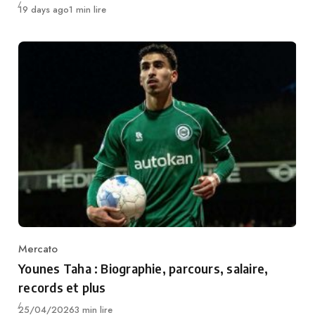
Publié
19 days ago
1 min lire
Mercato
Category
Younes Taha : Biographie, parcours, salaire,
records et plus
Publié
25/04/2026
3 min lire