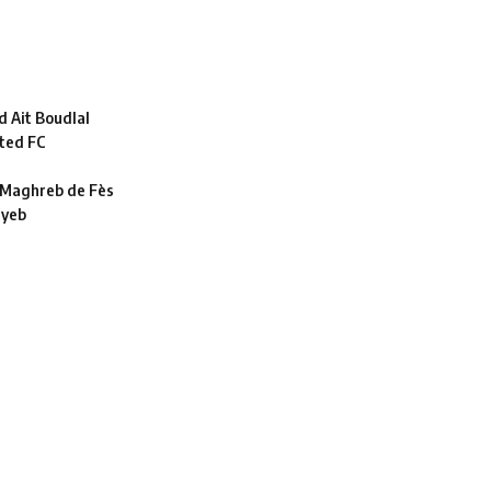
 Ait Boudlal
ted FC
le Maghreb de Fès
ayeb