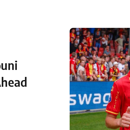
ouni
Ahead