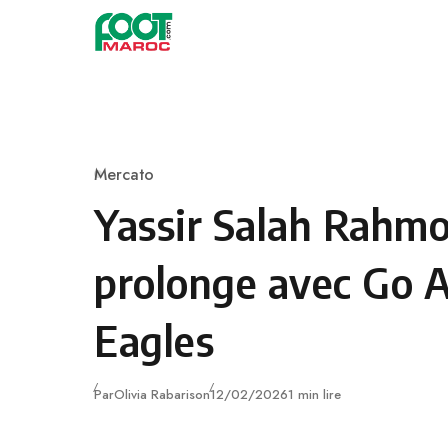
Skip to content
Mercato
Category
Yassir Salah Rahm
prolonge avec Go 
Eagles
Publié
Par
Olivia Rabarison
12/02/2026
1 min lire