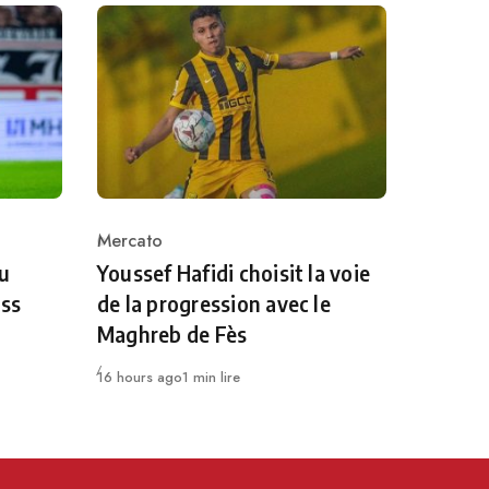
Mercato
Category
au
Youssef Hafidi choisit la voie
uss
de la progression avec le
Maghreb de Fès
Publié
16 hours ago
1 min lire