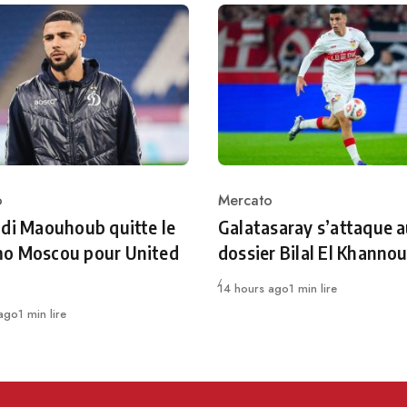
o
Mercato
ry
Category
di Maouhoub quitte le
Galatasaray s’attaque 
o Moscou pour United
dossier Bilal El Khanno
Publié
14 hours ago
1 min lire
 ago
1 min lire