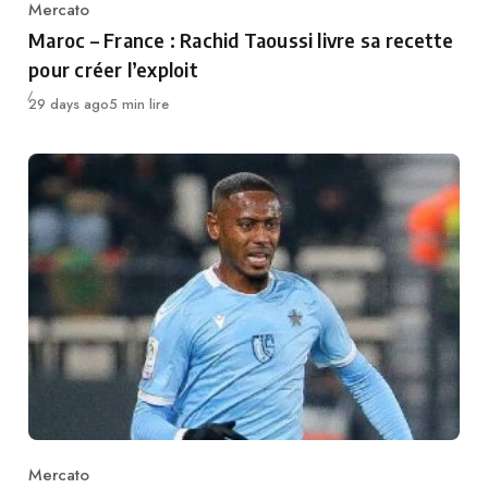
Mercato
Category
Maroc – France : Rachid Taoussi livre sa recette
pour créer l’exploit
Publié
29 days ago
5 min lire
Mercato
Category