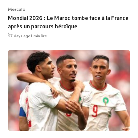
Mercato
Category
Mondial 2026 : Le Maroc tombe face à la France
après un parcours héroïque
Publié
27 days ago
1 min lire