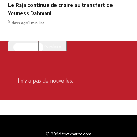
Le Raja continue de croire au transfert de
Youness Dahmani
Publié
2 days ago
1 min lire
En vedette
Populaire
Il n'y a pas de nouvelles.
© 2026 foot-maroc.com