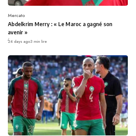
Mercato
Category
Abdelkrim Merry : « Le Maroc a gagné son
avenir »
Publié
24 days ago
3 min lire