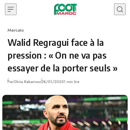
Skip to content
Mercato
Category
Walid Regragui face à la
pression : « On ne va pas
essayer de la porter seuls »
Publié
Par
Olivia Rabarison
28/01/2025
1 min lire