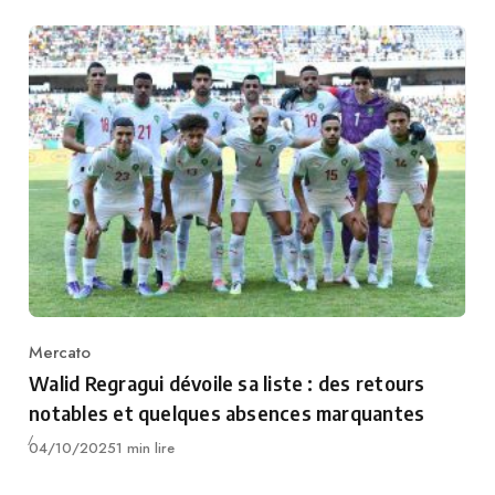
Mercato
Category
Walid Regragui dévoile sa liste : des retours
notables et quelques absences marquantes
Publié
04/10/2025
1 min lire