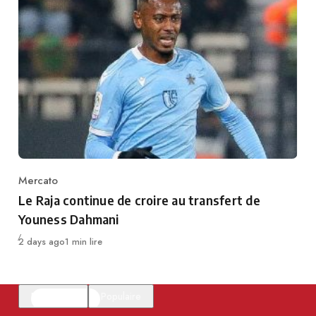
Mercato
Category
Le Raja continue de croire au transfert de
Youness Dahmani
Publié
2 days ago
1 min lire
En vedette
Populaire