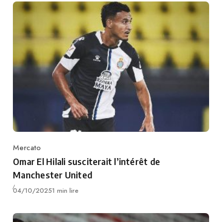
Mercato
Category
Omar El Hilali susciterait l’intérêt de
Manchester United
Publié
04/10/2025
1 min lire