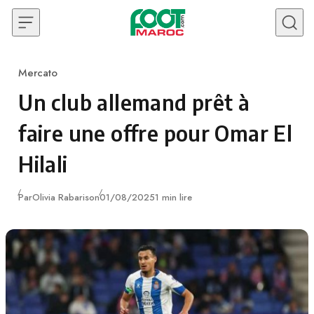
Skip to content
Mercato
Category
Un club allemand prêt à
faire une offre pour Omar El
Hilali
Publié
Par
Olivia Rabarison
01/08/2025
1 min lire