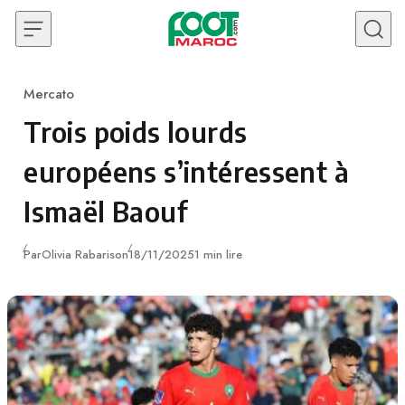
Skip to content
Mercato
Category
Trois poids lourds
européens s’intéressent à
Ismaël Baouf
Publié
Par
Olivia Rabarison
18/11/2025
1 min lire