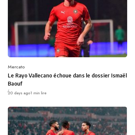
Mercato
Category
Le Rayo Vallecano échoue dans le dossier Ismaël
Baouf
Publié
20 days ago
1 min lire