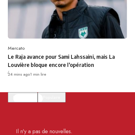
Mercato
Category
Le Raja avance pour Sami Lahssaini, mais La
Louvière bloque encore l’opération
Publié
24 mins ago
1 min lire
En vedette
Populaire
Il n'y a pas de nouvelles.