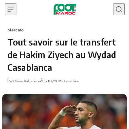
Skip to content
Mercato
Category
Tout savoir sur le transfert
de Hakim Ziyech au Wydad
Casablanca
Publié
Par
Olivia Rabarison
25/10/2025
1 min lire