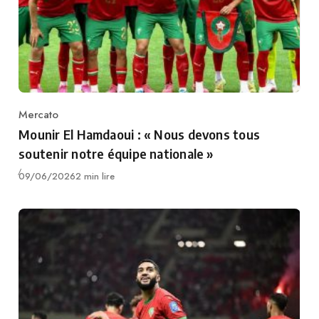
Mercato
Category
Mounir El Hamdaoui : « Nous devons tous
soutenir notre équipe nationale »
Publié
09/06/2026
2 min lire