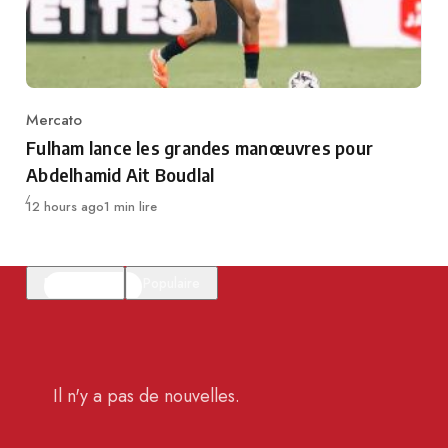
Mercato
Category
Fulham lance les grandes manœuvres pour
Abdelhamid Ait Boudlal
Publié
12 hours ago
1 min lire
En vedette
Populaire
Il n'y a pas de nouvelles.