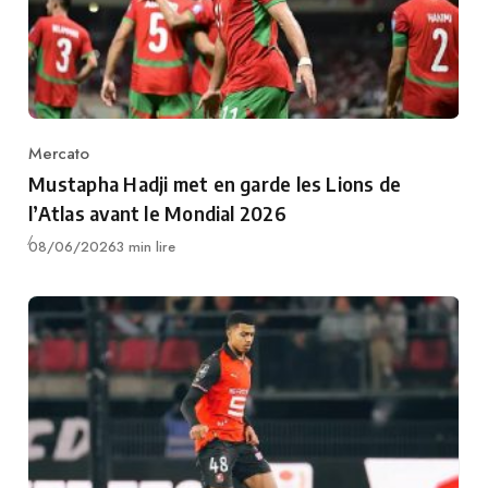
Mercato
Category
Mustapha Hadji met en garde les Lions de
l’Atlas avant le Mondial 2026
Publié
08/06/2026
3 min lire