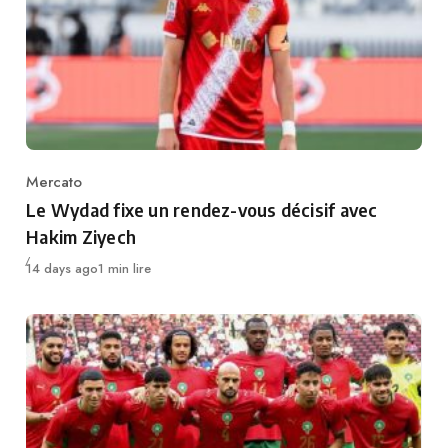
Mercato
Category
Le Wydad fixe un rendez-vous décisif avec
Hakim Ziyech
Publié
14 days ago
1 min lire