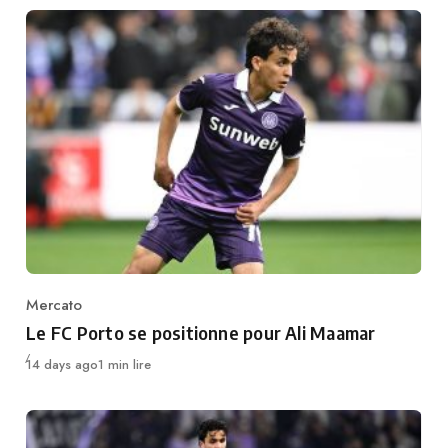
Mercato
Category
Le FC Porto se positionne pour Ali Maamar
Publié
14 days ago
1 min lire