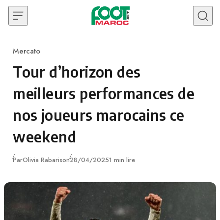
Skip to content
Mercato
Category
Tour d’horizon des
meilleurs performances de
nos joueurs marocains ce
weekend
Publié
Par
Olivia Rabarison
28/04/2025
1 min lire