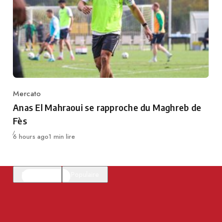
Mercato
Category
Anas El Mahraoui se rapproche du Maghreb de
Fès
Publié
6 hours ago
1 min lire
En vedette
Populaire