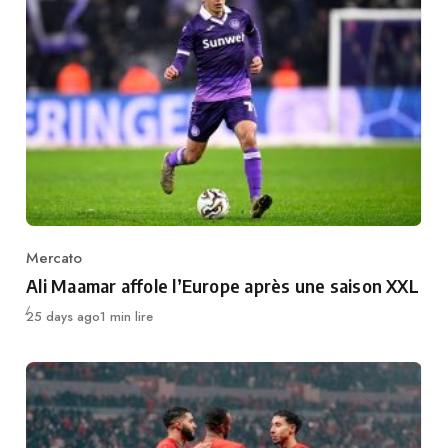
Mercato
Category
Ali Maamar affole l’Europe après une saison XXL
Publié
25 days ago
1 min lire