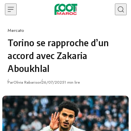
Skip to content
Mercato
Category
Torino se rapproche d’un
accord avec Zakaria
Aboukhlal
Publié
Par
Olivia Rabarison
26/07/2025
1 min lire