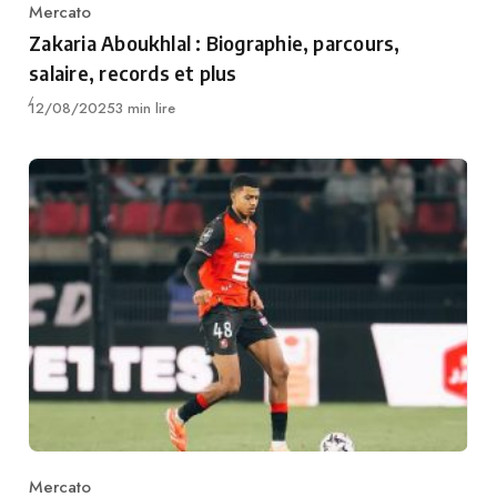
Mercato
Category
Zakaria Aboukhlal : Biographie, parcours,
salaire, records et plus
Publié
12/08/2025
3 min lire
Mercato