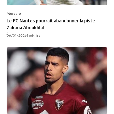
Mercato
Category
Le FC Nantes pourrait abandonner la piste
Zakaria Aboukhlal
Publié
06/01/2026
1 min lire