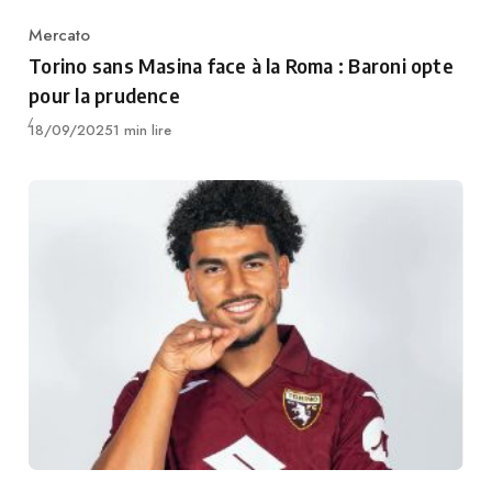
Mercato
Category
Torino sans Masina face à la Roma : Baroni opte
pour la prudence
Publié
18/09/2025
1 min lire