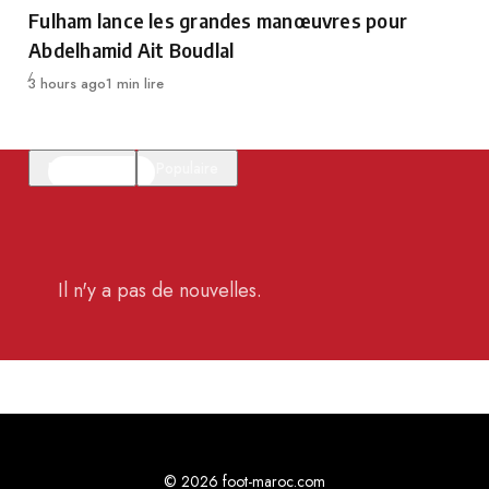
Category
Fulham lance les grandes manœuvres pour
Abdelhamid Ait Boudlal
Publié
3 hours ago
1 min lire
En vedette
Populaire
Il n'y a pas de nouvelles.
© 2026 foot-maroc.com