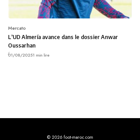
Mercato
Category
L’UD Almería avance dans le dossier Anwar
Oussarhan
Publié
01/08/2025
1 min lire
© 2026 foot-maroc.com