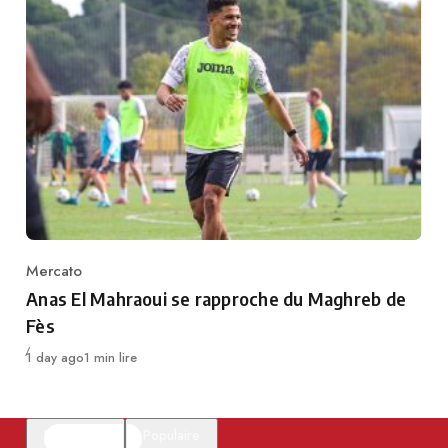
Mercato
Category
Anas El Mahraoui se rapproche du Maghreb de
Fès
Publié
1 day ago
1 min lire
En vedette
Populaire