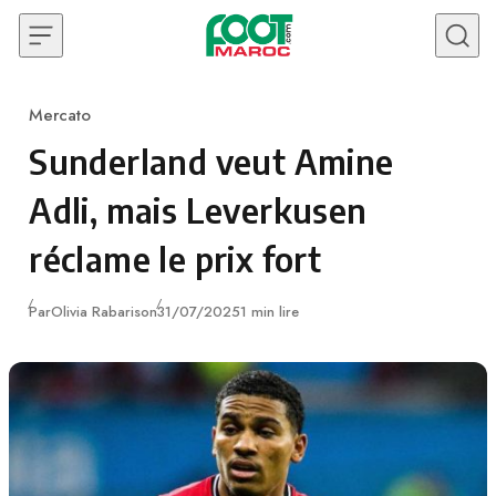
Skip to content
Mercato
Category
Sunderland veut Amine
Adli, mais Leverkusen
réclame le prix fort
Publié
Par
Olivia Rabarison
31/07/2025
1 min lire