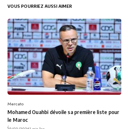
VOUS POURRIEZ AUSSI AIMER
Mercato
Category
Mohamed Ouahbi dévoile sa première liste pour
le Maroc
Publié
19/03/2026
1 min lire