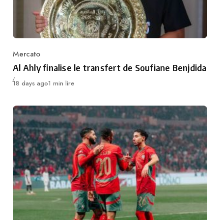
Mercato
Category
Al Ahly finalise le transfert de Soufiane Benjdida
Publié
18 days ago
1 min lire