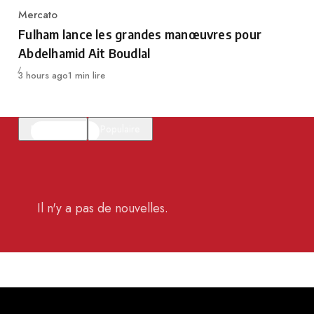
Mercato
Category
Fulham lance les grandes manœuvres pour
Abdelhamid Ait Boudlal
Publié
3 hours ago
1 min lire
En vedette
Populaire
Il n'y a pas de nouvelles.