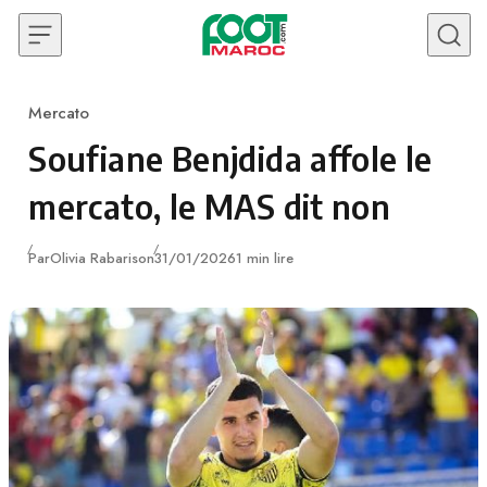
Skip to content
Mercato
Category
Soufiane Benjdida affole le
mercato, le MAS dit non
Publié
Par
Olivia Rabarison
31/01/2026
1 min lire