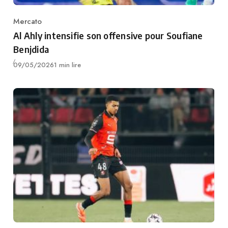
Mercato
Category
Al Ahly intensifie son offensive pour Soufiane
Benjdida
Publié
09/05/2026
1 min lire