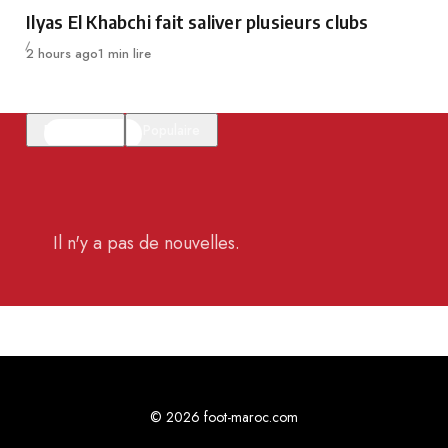
Category
Ilyas El Khabchi fait saliver plusieurs clubs
Publié
2 hours ago
1 min lire
En vedette
Populaire
Il n'y a pas de nouvelles.
© 2026 foot-maroc.com