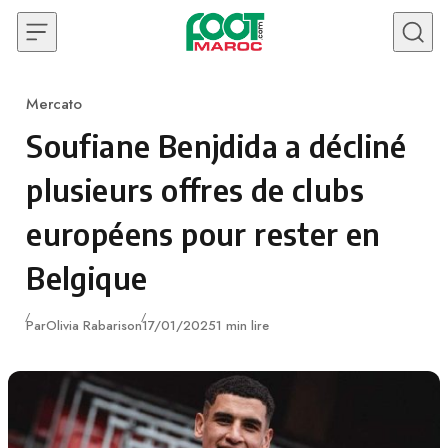
Skip to content
Mercato
Category
Soufiane Benjdida a décliné
plusieurs offres de clubs
européens pour rester en
Belgique
Publié
Par
Olivia Rabarison
17/01/2025
1 min lire