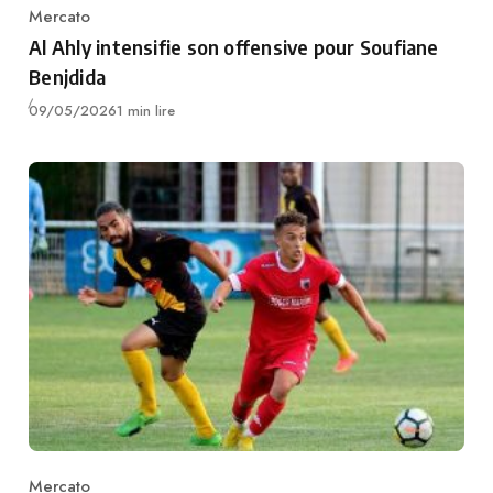
Mercato
Category
Al Ahly intensifie son offensive pour Soufiane
Benjdida
Publié
09/05/2026
1 min lire
Mercato