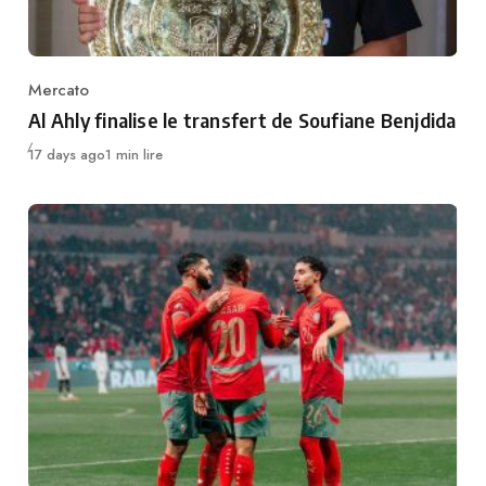
Mercato
Category
Al Ahly finalise le transfert de Soufiane Benjdida
Publié
17 days ago
1 min lire