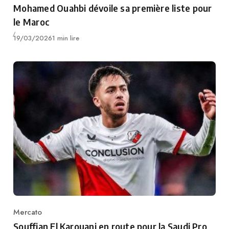
Mohamed Ouahbi dévoile sa première liste pour
le Maroc
Publié
19/03/2026
1 min lire
Mercato
Category
Souffian El Karouani en route pour la Saudi Pro