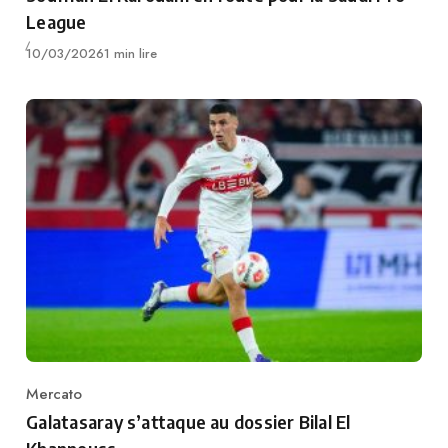
League
Publié
10/03/2026
1 min lire
Mercato
Category
Galatasaray s’attaque au dossier Bilal El