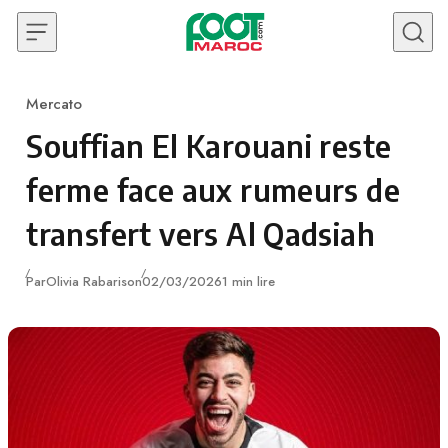
Skip to content
Mercato
Category
Souffian El Karouani reste
ferme face aux rumeurs de
transfert vers Al Qadsiah
Publié
Par
Olivia Rabarison
02/03/2026
1 min lire