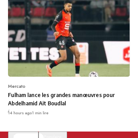
Mercato
Category
Fulham lance les grandes manœuvres pour
Abdelhamid Ait Boudlal
Publié
14 hours ago
1 min lire
En vedette
Populaire