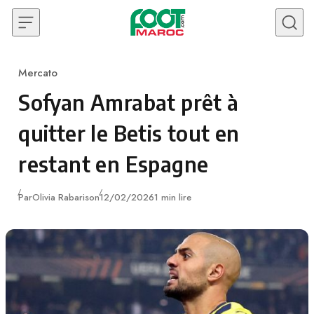
Skip to content
Mercato
Category
Sofyan Amrabat prêt à
quitter le Betis tout en
restant en Espagne
Publié
Par
Olivia Rabarison
12/02/2026
1 min lire