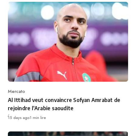
Mercato
Category
Al Ittihad veut convaincre Sofyan Amrabat de
rejoindre l’Arabie saoudite
Publié
15 days ago
1 min lire