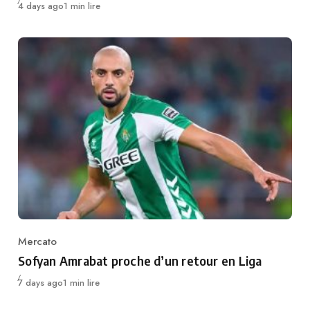
Publié
4 days ago
1 min lire
Mercato
Category
Sofyan Amrabat proche d’un retour en Liga
Publié
7 days ago
1 min lire