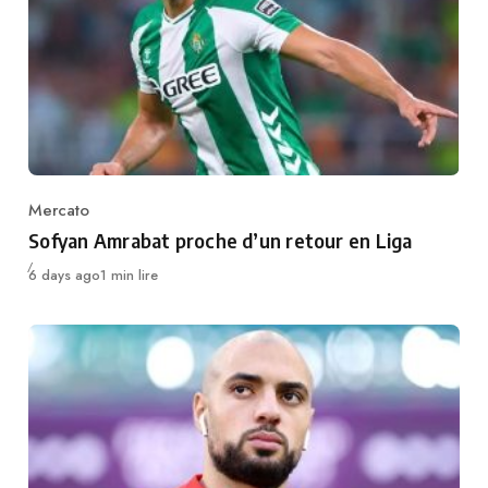
Mercato
Category
Sofyan Amrabat proche d’un retour en Liga
Publié
6 days ago
1 min lire