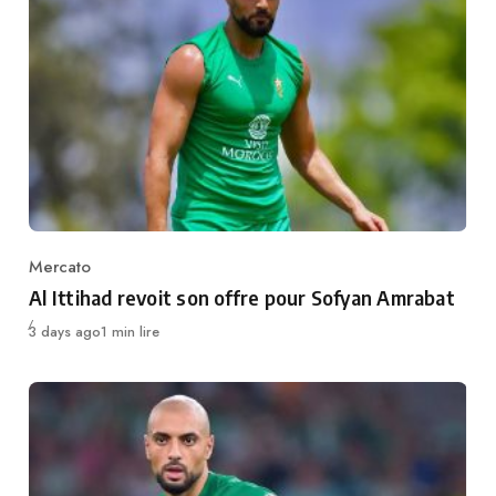
Mercato
Category
Al Ittihad revoit son offre pour Sofyan Amrabat
Publié
3 days ago
1 min lire