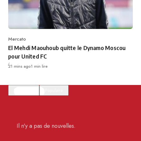
Mercato
Category
El Mehdi Maouhoub quitte le Dynamo Moscou
pour United FC
Publié
21 mins ago
1 min lire
En vedette
Populaire
Il n'y a pas de nouvelles.