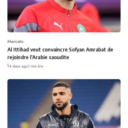
Mercato
Category
Al Ittihad veut convaincre Sofyan Amrabat de
rejoindre l’Arabie saoudite
Publié
14 days ago
1 min lire