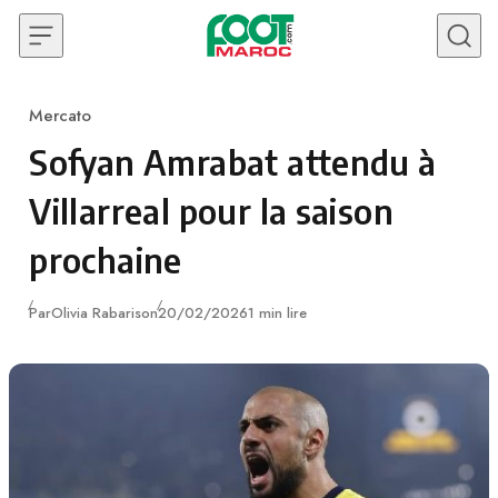
Skip to content
Mercato
Category
Sofyan Amrabat attendu à
Villarreal pour la saison
prochaine
Publié
Par
Olivia Rabarison
20/02/2026
1 min lire