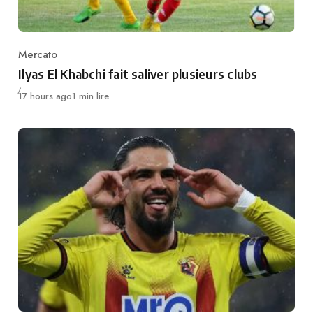
Mercato
Category
Ilyas El Khabchi fait saliver plusieurs clubs
Publié
17 hours ago
1 min lire