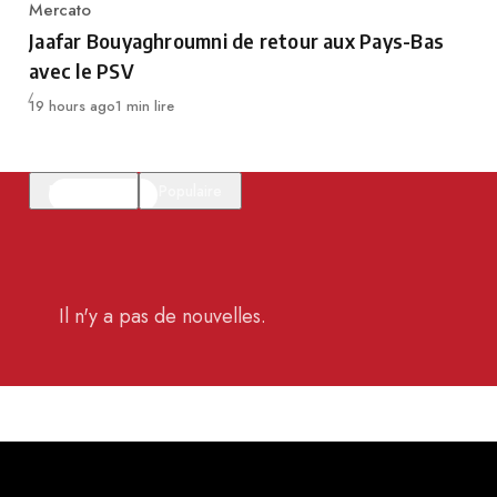
Mercato
Category
Jaafar Bouyaghroumni de retour aux Pays-Bas
avec le PSV
Publié
19 hours ago
1 min lire
En vedette
Populaire
Il n'y a pas de nouvelles.