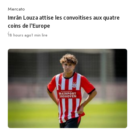
Mercato
Category
Imrân Louza attise les convoitises aux quatre
coins de l’Europe
Publié
18 hours ago
1 min lire