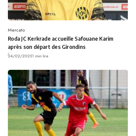
Mercato
Category
Roda JC Kerkrade accueille Safouane Karim
après son départ des Girondins
Publié
24/02/2025
1 min lire