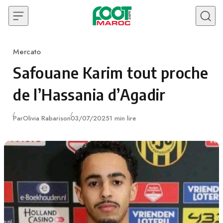
Skip to content
Mercato
Category
Safouane Karim tout proche
de l’Hassania d’Agadir
Publié
Par
Olivia Rabarison
03/07/2025
1 min lire