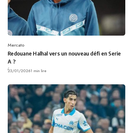
Mercato
Category
Redouane Halhal vers un nouveau défi en Serie
A ?
Publié
23/01/2026
1 min lire