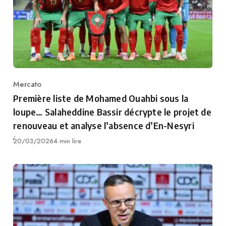
Mercato
Category
Première liste de Mohamed Ouahbi sous la
loupe… Salaheddine Bassir décrypte le projet de
renouveau et analyse l’absence d’En-Nesyri
Publié
20/03/2026
4 min lire