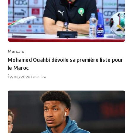
Mercato
Category
Mohamed Ouahbi dévoile sa première liste pour
le Maroc
Publié
19/03/2026
1 min lire