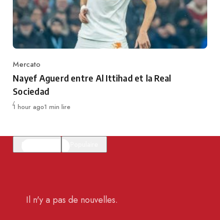
Mercato
Category
Nayef Aguerd entre Al Ittihad et la Real
Sociedad
Publié
1 hour ago
1 min lire
En vedette
Populaire
Il n'y a pas de nouvelles.