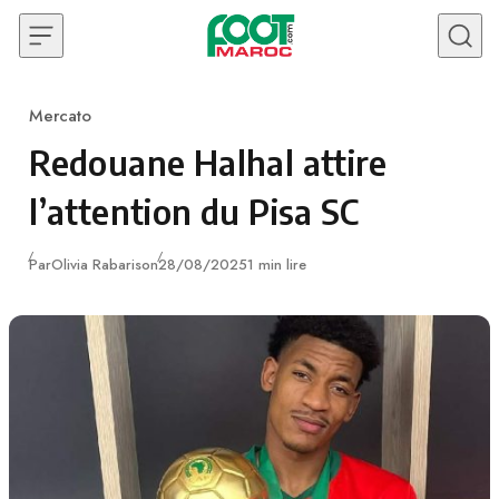
Skip to content
Mercato
Category
Redouane Halhal attire
l’attention du Pisa SC
Publié
Par
Olivia Rabarison
28/08/2025
1 min lire