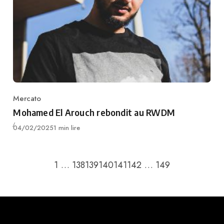
Mercato
Category
Mohamed El Arouch rebondit au RWDM
Publié
04/02/2025
1 min lire
Retour à la page précédente
Passer à la pa
1
…
138
139
140
141
142
…
149