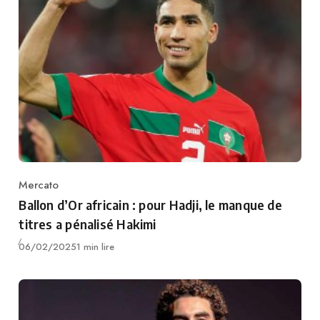
Mercato
Category
Ballon d’Or africain : pour Hadji, le manque de
titres a pénalisé Hakimi
Publié
06/02/2025
1 min lire