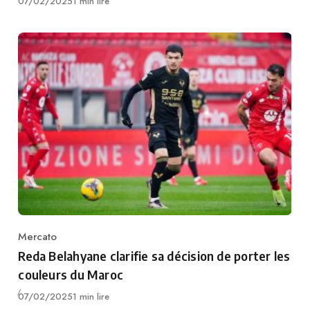
Publié
07/02/2025
1 min lire
Mercato
Category
Reda Belahyane clarifie sa décision de porter les
couleurs du Maroc
Publié
07/02/2025
1 min lire