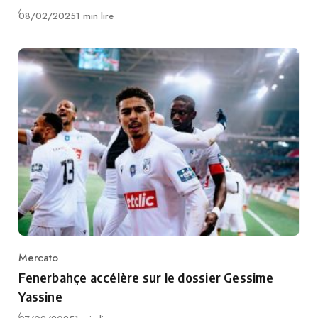
Publié
08/02/2025
1 min lire
Mercato
Category
Fenerbahçe accélère sur le dossier Gessime
Yassine