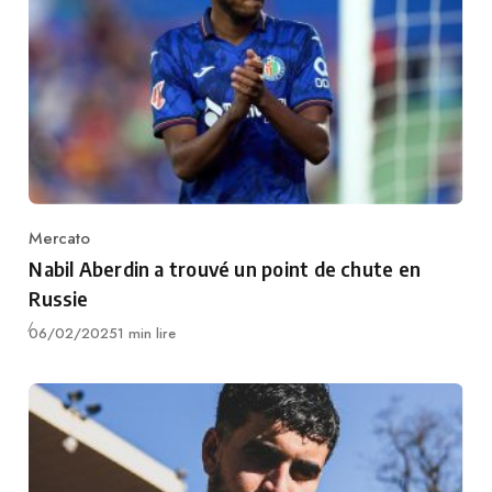
Mercato
Category
Nabil Aberdin a trouvé un point de chute en
Russie
Publié
06/02/2025
1 min lire