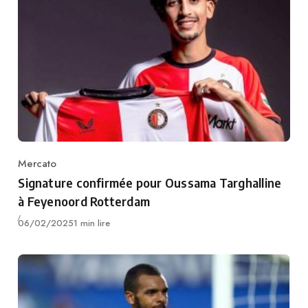
Mercato
Category
Signature confirmée pour Oussama Targhalline
à Feyenoord Rotterdam
Publié
06/02/2025
1 min lire