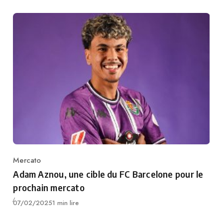
Mercato
Category
Adam Aznou, une cible du FC Barcelone pour le
prochain mercato
Publié
07/02/2025
1 min lire