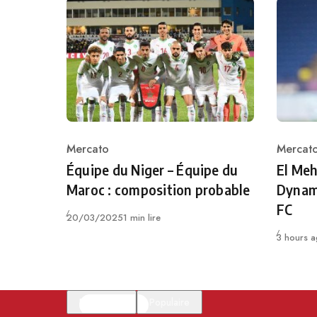
Mercato
Mercat
Category
Catego
Équipe du Niger – Équipe du
El Meh
Maroc : composition probable
Dynam
FC
Publié
20/03/2025
1 min lire
Publié
3 hours 
En vedette
Populaire