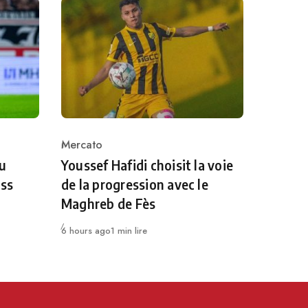
Mercato
Category
au
Youssef Hafidi choisit la voie
uss
de la progression avec le
Maghreb de Fès
Publié
6 hours ago
1 min lire