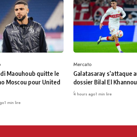
o
Mercato
ry
Category
di Maouhoub quitte le
Galatasaray s’attaque 
o Moscou pour United
dossier Bilal El Khanno
Publié
4 hours ago
1 min lire
ago
1 min lire