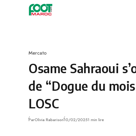
Skip to content
Mercato
Category
Osame Sahraoui s’of
de “Dogue du mois”
LOSC
Publié
Par
Olivia Rabarison
10/02/2025
1 min lire