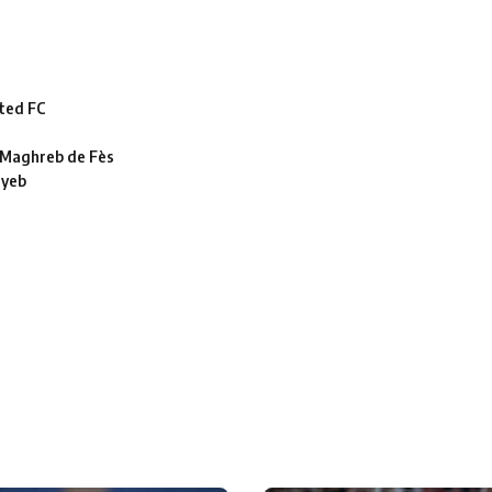
ted FC
le Maghreb de Fès
ayeb