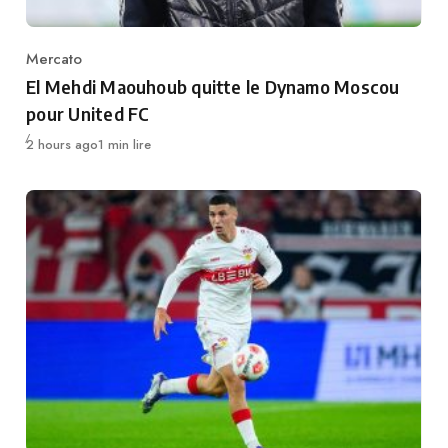
Mercato
Category
El Mehdi Maouhoub quitte le Dynamo Moscou
pour United FC
Publié
2 hours ago
1 min lire