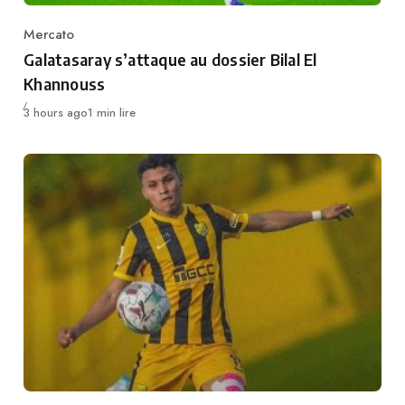
Mercato
Category
Galatasaray s’attaque au dossier Bilal El
Khannouss
Publié
3 hours ago
1 min lire