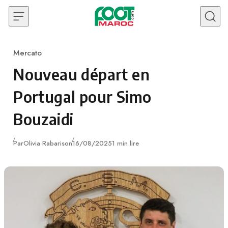
Skip to content
Mercato
Category
Nouveau départ en
Portugal pour Simo
Bouzaidi
Publié
Par
Olivia Rabarison
16/08/2025
1 min lire