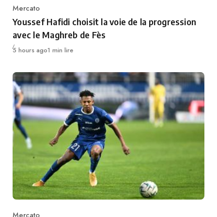
Mercato
Category
Youssef Hafidi choisit la voie de la progression
avec le Maghreb de Fès
Publié
5 hours ago
1 min lire
Mercato