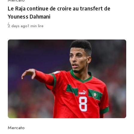
Category
Le Raja continue de croire au transfert de
Youness Dahmani
Publié
2 days ago
1 min lire
Mercato
Category