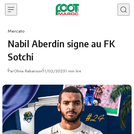
Skip to content
Mercato
Category
Nabil Aberdin signe au FK
Sotchi
Publié
Par
Olivia Rabarison
11/02/2025
1 min lire