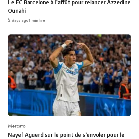
Le FC Barcelone à l’affût pour relancer Azzedine
Ounahi
Publié
2 days ago
1 min lire
Mercato
Category
Nayef Aguerd sur le point de s’envoler pour le