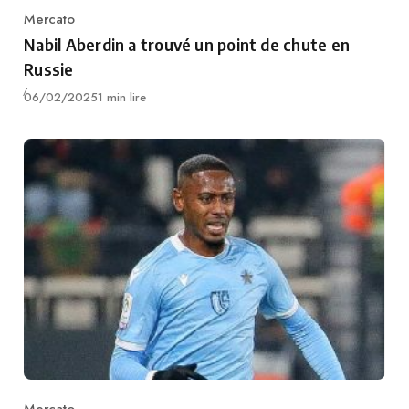
Mercato
Category
Nabil Aberdin a trouvé un point de chute en
Russie
Publié
06/02/2025
1 min lire
Mercato