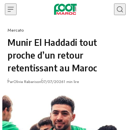
Skip to content
Mercato
Category
Munir El Haddadi tout
proche d’un retour
retentissant au Maroc
Publié
Par
Olivia Rabarison
07/07/2026
1 min lire