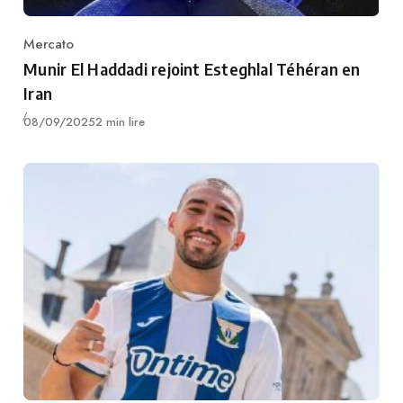
Mercato
Category
Munir El Haddadi rejoint Esteghlal Téhéran en
Iran
Publié
08/09/2025
2 min lire