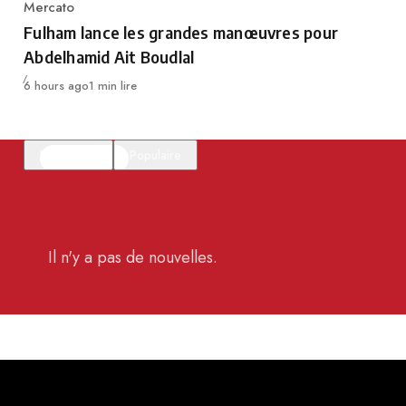
Mercato
Category
Fulham lance les grandes manœuvres pour
Abdelhamid Ait Boudlal
Publié
6 hours ago
1 min lire
En vedette
Populaire
Il n'y a pas de nouvelles.