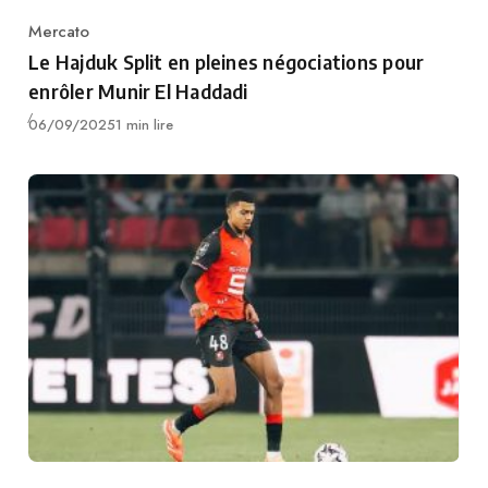
Mercato
Category
Le Hajduk Split en pleines négociations pour
enrôler Munir El Haddadi
Publié
06/09/2025
1 min lire