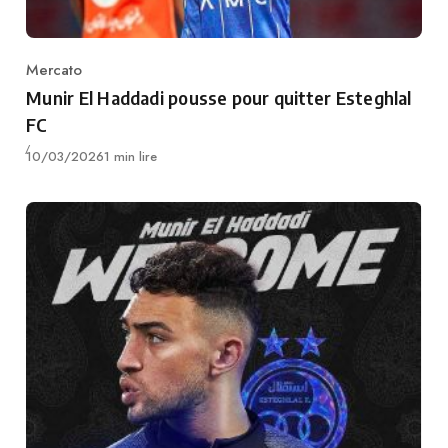
Mercato
Category
Munir El Haddadi pousse pour quitter Esteghlal
FC
Publié
10/03/2026
1 min lire