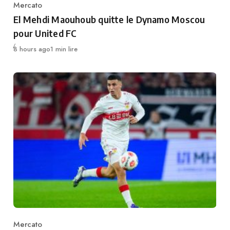
Mercato
Category
El Mehdi Maouhoub quitte le Dynamo Moscou
pour United FC
Publié
8 hours ago
1 min lire
Mercato
Category