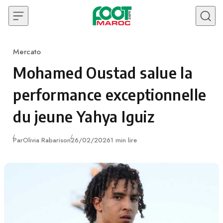
Skip to content
Mercato
Category
Mohamed Oustad salue la
performance exceptionnelle
du jeune Yahya Iguiz
Publié
Par
Olivia Rabarison
26/02/2026
1 min lire