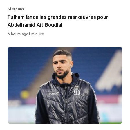
Mercato
Category
Fulham lance les grandes manœuvres pour
Abdelhamid Ait Boudlal
Publié
6 hours ago
1 min lire