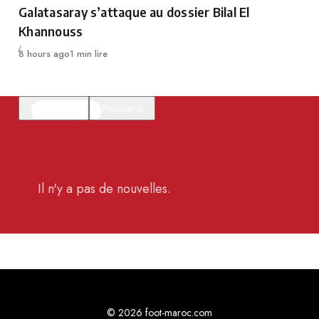
Galatasaray s’attaque au dossier Bilal El
Khannouss
Publié
8 hours ago
1 min lire
En vedette
Populaire
Il n'y a pas de nouvelles.
© 2026 foot-maroc.com