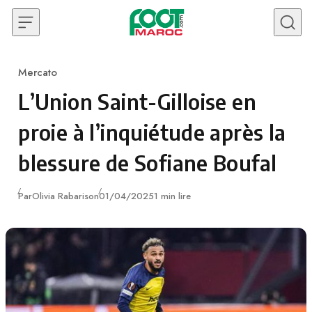
Skip to content
Mercato
Category
L’Union Saint-Gilloise en
proie à l’inquiétude après la
blessure de Sofiane Boufal
Publié
Par
Olivia Rabarison
01/04/2025
1 min lire