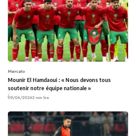
Mercato
Category
Mounir El Hamdaoui : « Nous devons tous
soutenir notre équipe nationale »
Publié
09/06/2026
2 min lire