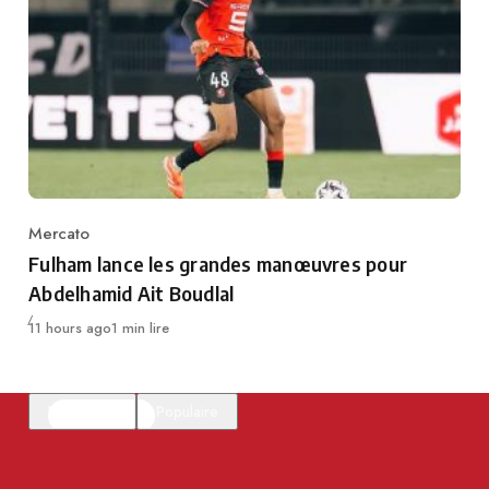
Mercato
Category
Fulham lance les grandes manœuvres pour
Abdelhamid Ait Boudlal
Publié
11 hours ago
1 min lire
En vedette
Populaire