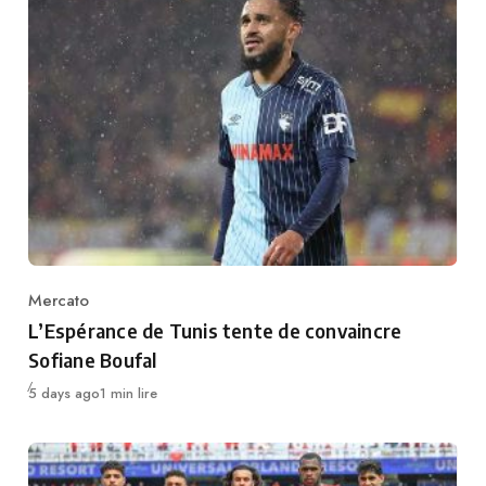
Mercato
Category
L’Espérance de Tunis tente de convaincre
Sofiane Boufal
Publié
5 days ago
1 min lire