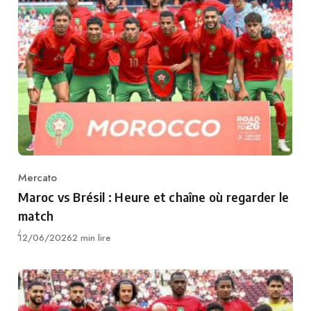
Mercato
Category
Maroc vs Brésil : Heure et chaîne où regarder le
match
Publié
12/06/2026
2 min lire