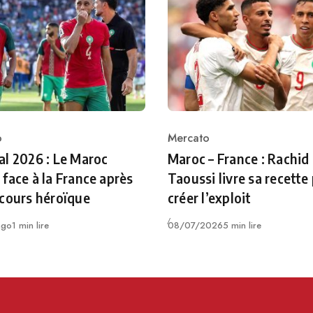
o
Mercato
ry
Category
l 2026 : Le Maroc
Maroc – France : Rachid
face à la France après
Taoussi livre sa recette
cours héroïque
créer l’exploit
Publié
ago
1 min lire
08/07/2026
5 min lire