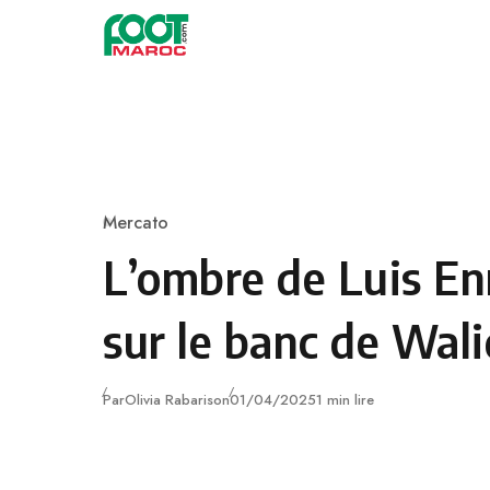
Skip to content
Mercato
Category
L’ombre de Luis En
sur le banc de Wal
Publié
Par
Olivia Rabarison
01/04/2025
1 min lire