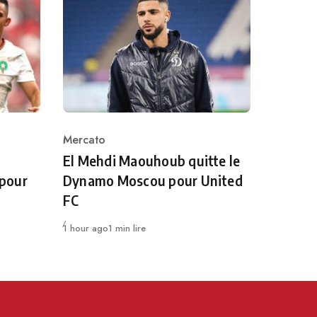
Mercato
Category
El Mehdi Maouhoub quitte le
 pour
Dynamo Moscou pour United
FC
Publié
1 hour ago
1 min lire