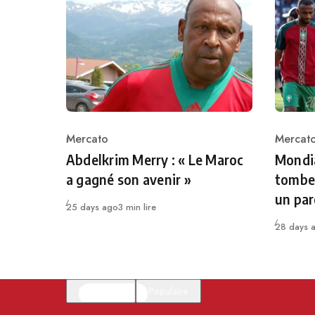
Mercato
Mercat
Category
Catego
Abdelkrim Merry : « Le Maroc
Mondia
a gagné son avenir »
tombe 
un par
Publié
25 days ago
3 min lire
Publié
28 days 
En vedette
Populaire