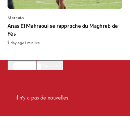
Mercato
Category
Anas El Mahraoui se rapproche du Maghreb de
Fès
Publié
1 day ago
1 min lire
En vedette
Populaire
Il n'y a pas de nouvelles.