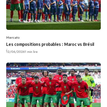
Mercato
Category
Les compositions probables : Maroc vs Brésil
Publié
12/06/2026
1 min lire