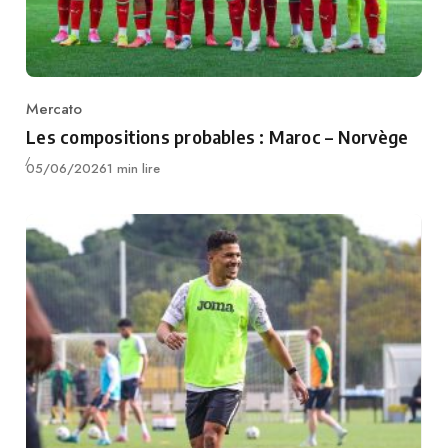
Mercato
Category
Les compositions probables : Maroc – Norvège
Publié
05/06/2026
1 min lire