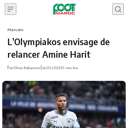
Skip to content
Mercato
Category
L’Olympiakos envisage de
relancer Amine Harit
Publié
Par
Olivia Rabarison
24/01/2025
1 min lire