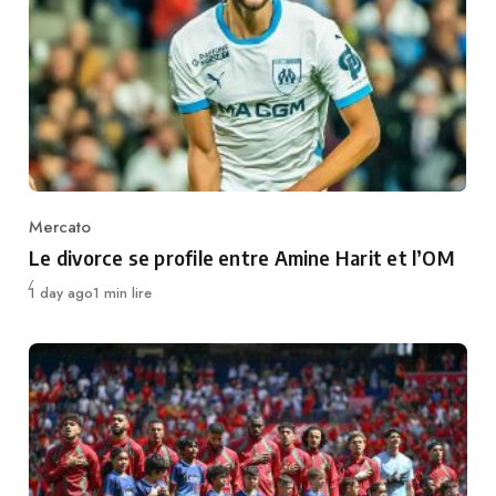
Mercato
Category
Le divorce se profile entre Amine Harit et l’OM
Publié
1 day ago
1 min lire