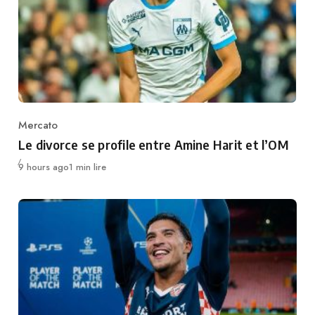
Mercato
Category
Le divorce se profile entre Amine Harit et l’OM
Publié
9 hours ago
1 min lire