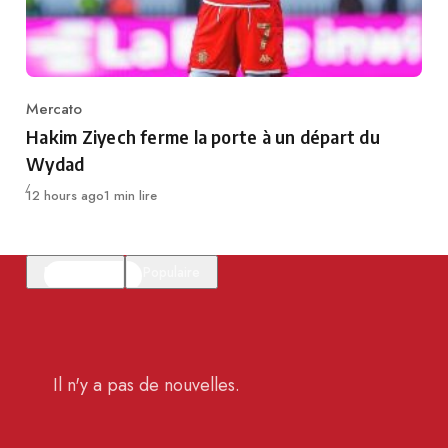
Mercato
Category
Hakim Ziyech ferme la porte à un départ du
Wydad
Publié
12 hours ago
1 min lire
En vedette
Populaire
Il n'y a pas de nouvelles.