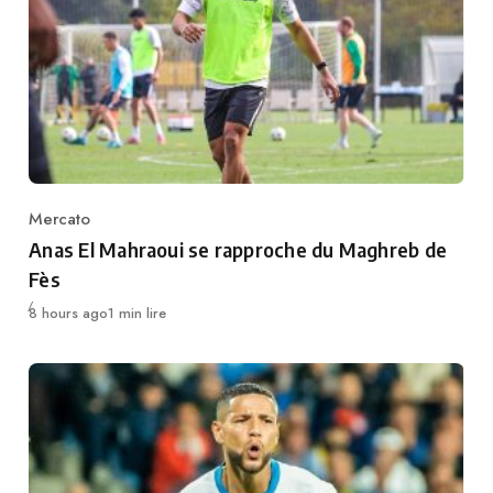
Mercato
Category
Anas El Mahraoui se rapproche du Maghreb de
Fès
Publié
8 hours ago
1 min lire