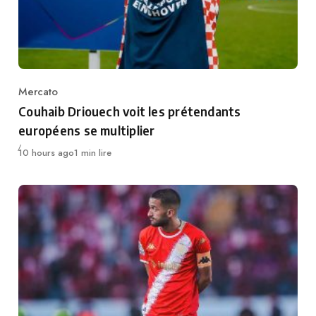
Mercato
Category
Couhaib Driouech voit les prétendants
européens se multiplier
Publié
10 hours ago
1 min lire