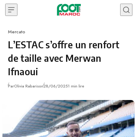
Skip to content
Mercato
Category
L’ESTAC s’offre un renfort
de taille avec Merwan
Ifnaoui
Publié
Par
Olivia Rabarison
28/06/2025
1 min lire