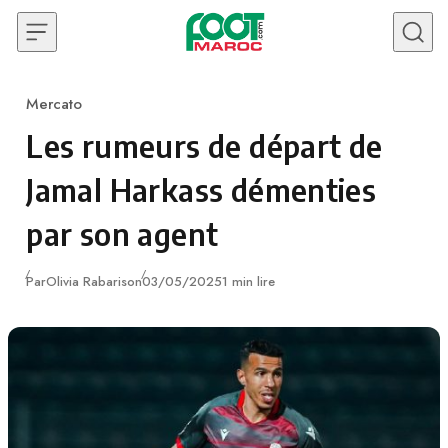
Skip to content
Mercato
Category
Les rumeurs de départ de
Jamal Harkass démenties
par son agent
Publié
Par
Olivia Rabarison
03/05/2025
1 min lire