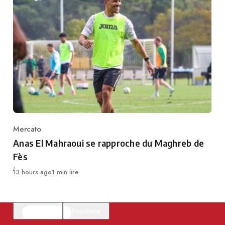
Mercato
Category
Anas El Mahraoui se rapproche du Maghreb de
Fès
Publié
13 hours ago
1 min lire
En vedette
Populaire