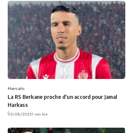
Mercato
Category
La RS Berkane proche d’un accord pour Jamal
Harkass
Publié
05/08/2025
1 min lire