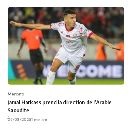
Mercato
Category
Jamal Harkass prend la direction de l’Arabie
Saoudite
Publié
09/08/2025
1 min lire