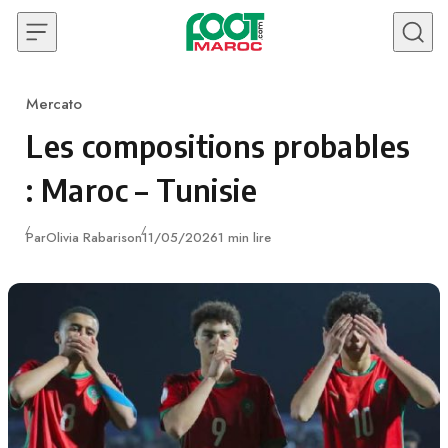
Skip to content
Mercato
Category
Les compositions probables
: Maroc – Tunisie
Publié
Par
Olivia Rabarison
11/05/2026
1 min lire