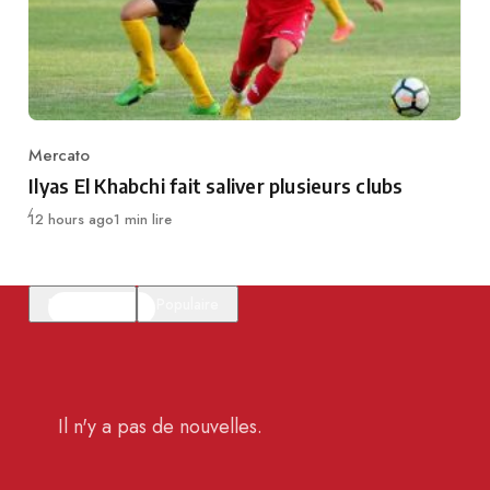
Mercato
Category
Ilyas El Khabchi fait saliver plusieurs clubs
Publié
12 hours ago
1 min lire
En vedette
Populaire
Il n'y a pas de nouvelles.