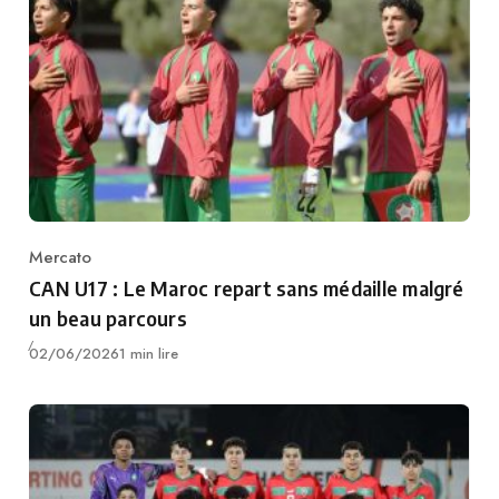
Mercato
Category
CAN U17 : Le Maroc repart sans médaille malgré
un beau parcours
Publié
02/06/2026
1 min lire