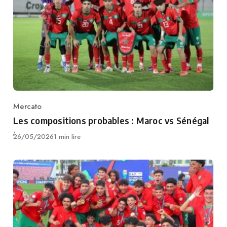
Mercato
Category
Les compositions probables : Maroc vs Sénégal
Publié
26/05/2026
1 min lire