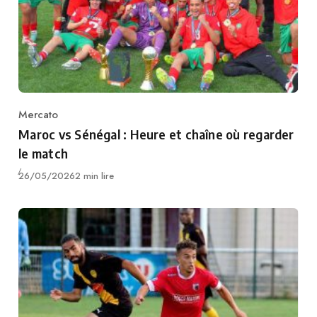
Mercato
Category
Maroc vs Sénégal : Heure et chaîne où regarder
le match
Publié
26/05/2026
2 min lire