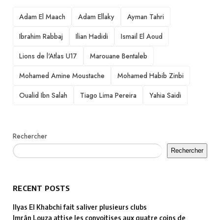
TAGS
Adam El Maach
Adam Ellaky
Ayman Tahri
Ibrahim Rabbaj
Ilian Hadidi
Ismail El Aoud
Lions de l'Atlas U17
Marouane Bentaleb
Mohamed Amine Moustache
Mohamed Habib Zinbi
Oualid Ibn Salah
Tiago Lima Pereira
Yahia Saidi
Rechercher
Rechercher
RECENT POSTS
Ilyas El Khabchi fait saliver plusieurs clubs
Imrân Louza attise les convoitises aux quatre coins de