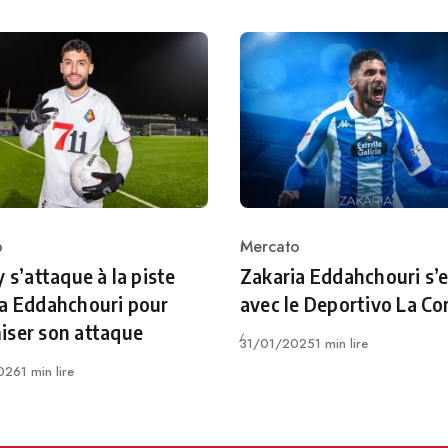
o
Mercato
ry
Category
y s’attaque à la piste
Zakaria Eddahchouri s’
a Eddahchouri pour
avec le Deportivo La C
iser son attaque
Publié
31/01/2025
1 min lire
026
1 min lire