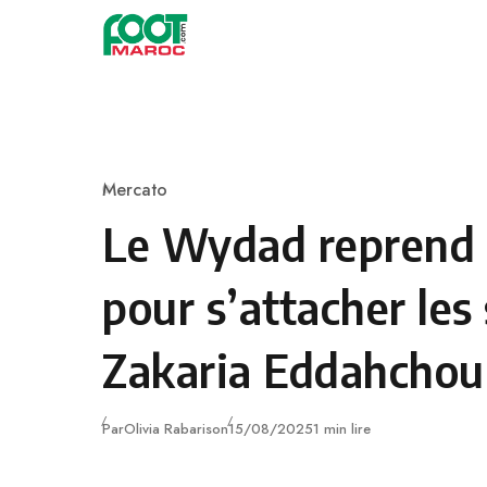
Skip to content
Mercato
Category
Le Wydad reprend 
pour s’attacher les
Zakaria Eddahchou
Publié
Par
Olivia Rabarison
15/08/2025
1 min lire