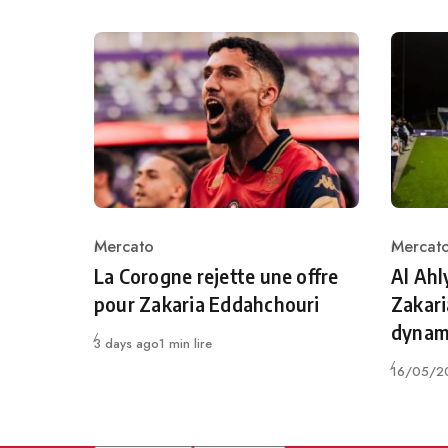
Mercato
Mercat
Category
Catego
La Corogne rejette une offre
Al Ahl
pour Zakaria Eddahchouri
Zakari
dynam
Publié
3 days ago
1 min lire
Publié
16/05/2