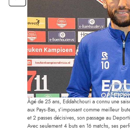
Âgé de 25 ans, Eddahchouri a connu une saison 
aux Pays-Bas, s’imposant comme meilleur bute
et 2 passes décisives, son passage au Deport
Avec seulement 4 buts en 16 matchs, ses per