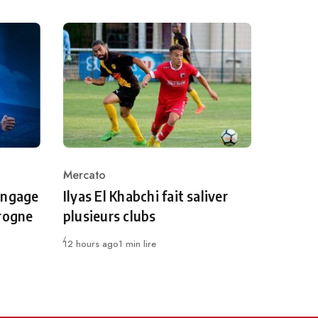
Mercato
Category
engage
Ilyas El Khabchi fait saliver
orogne
plusieurs clubs
Publié
12 hours ago
1 min lire