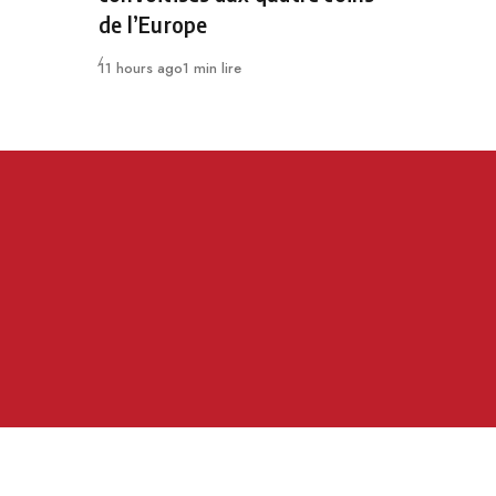
de l’Europe
Publié
11 hours ago
1 min lire