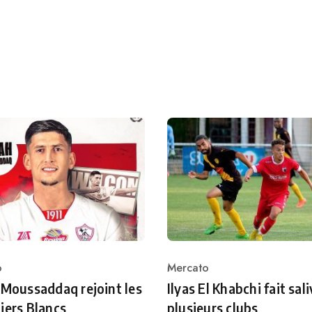
o
Mercato
ry
Category
 Moussaddaq rejoint les
Ilyas El Khabchi fait sali
iers Blancs
plusieurs clubs