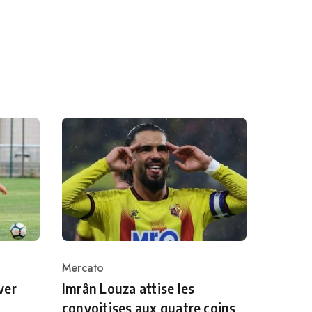
Mercato
Category
ver
Imrân Louza attise les
convoitises aux quatre coins