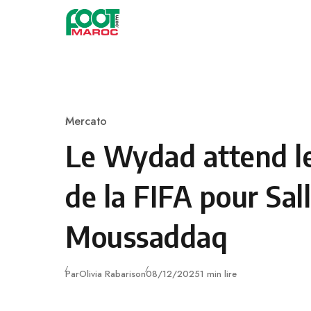
Skip to content
Mercato
Category
Le Wydad attend le
de la FIFA pour Sal
Moussaddaq
Publié
Par
Olivia Rabarison
08/12/2025
1 min lire