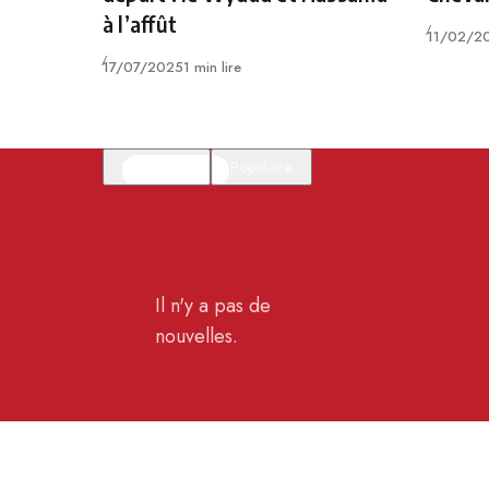
à l’affût
Publié
11/02/2
Publié
17/07/2025
1 min lire
En vedette
Populaire
Il n'y a pas de
nouvelles.