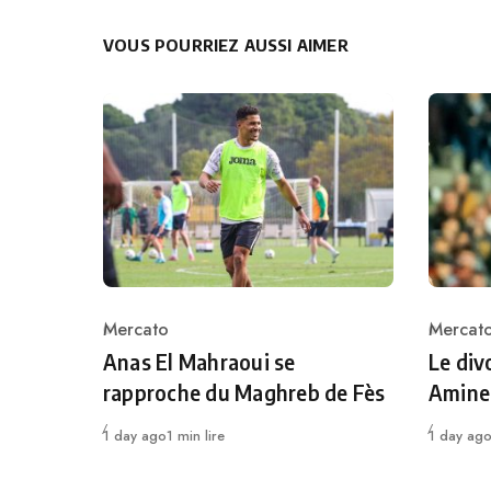
VOUS POURRIEZ AUSSI AIMER
Mercato
Mercat
Category
Catego
Anas El Mahraoui se
Le div
rapproche du Maghreb de Fès
Amine 
Publié
Publié
1 day ago
1 min lire
1 day ag