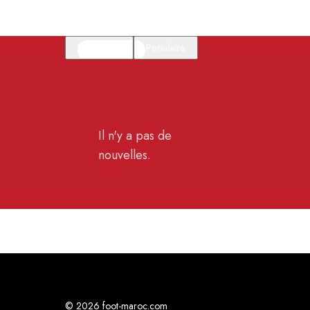
En vedette
Populaire
Il n'y a pas de
nouvelles.
© 2026 foot-maroc.com