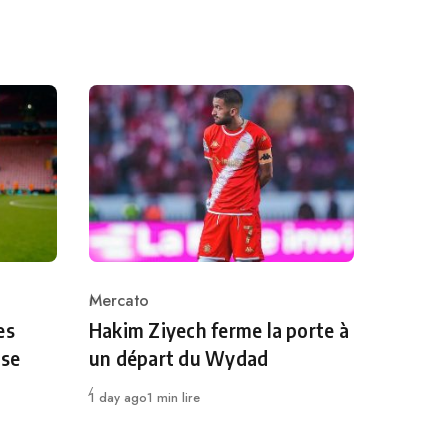
Mercato
Category
es
Hakim Ziyech ferme la porte à
 se
un départ du Wydad
Publié
1 day ago
1 min lire