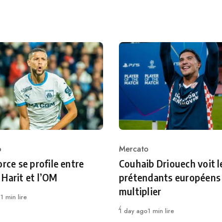
o
Mercato
ry
Category
orce se profile entre
Couhaib Driouech voit l
Harit et l’OM
prétendants européens
multiplier
o
1 min lire
Publié
1 day ago
1 min lire