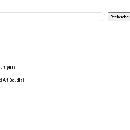
Rechercher
ltiplier
 Ait Boudlal