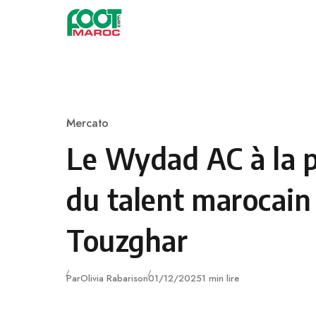
Skip to content
Mercato
Category
Le Wydad AC à la 
du talent marocai
Touzghar
Publié
Par
Olivia Rabarison
01/12/2025
1 min lire