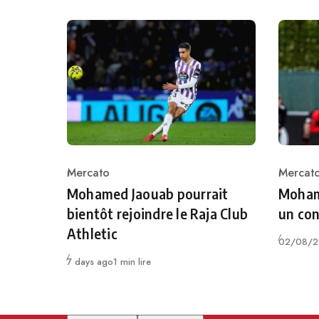
Mercato
Mercat
Category
Catego
Mohamed Jaouab pourrait
Moham
bientôt rejoindre le Raja Club
un con
Athletic
Publié
02/08/2
Publié
7 days ago
1 min lire