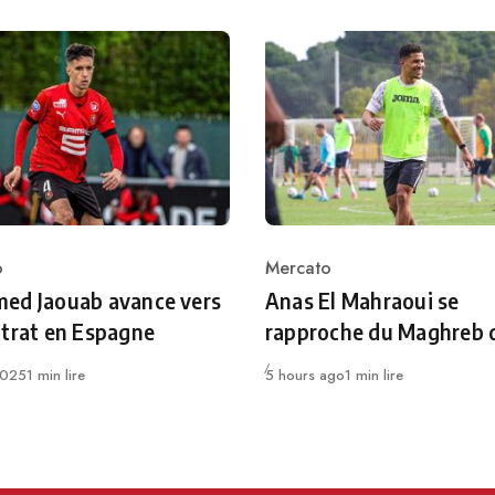
o
Mercato
ry
Category
ed Jaouab avance vers
Anas El Mahraoui se
trat en Espagne
rapproche du Maghreb 
Publié
025
1 min lire
5 hours ago
1 min lire