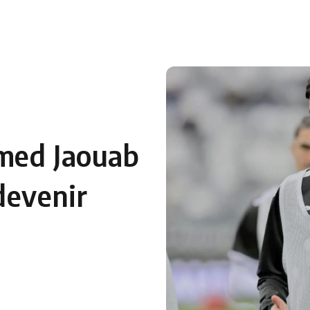
med Jaouab
devenir