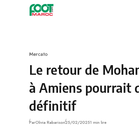
Skip to content
Mercato
Category
Le retour de Moha
à Amiens pourrait 
définitif
Publié
Par
Olivia Rabarison
25/02/2025
1 min lire