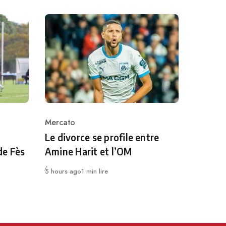
Mercato
Category
Le divorce se profile entre
de Fès
Amine Harit et l’OM
Publié
5 hours ago
1 min lire