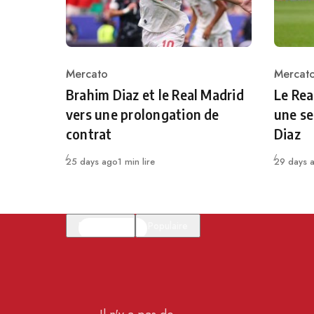
Mercato
Mercat
Category
Catego
Brahim Diaz et le Real Madrid
Le Rea
vers une prolongation de
une se
contrat
Diaz
Publié
Publié
25 days ago
1 min lire
29 days 
En vedette
Populaire