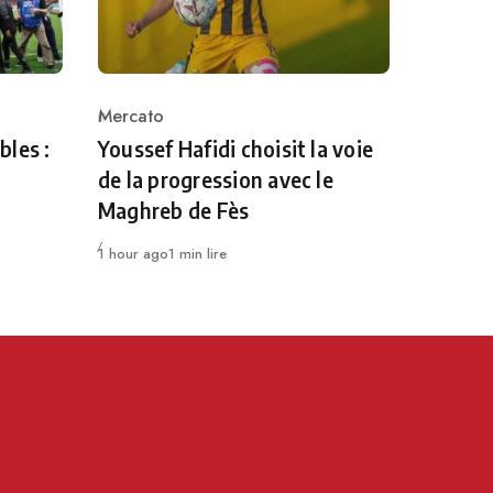
Mercato
Category
bles :
Youssef Hafidi choisit la voie
de la progression avec le
Maghreb de Fès
Publié
1 hour ago
1 min lire