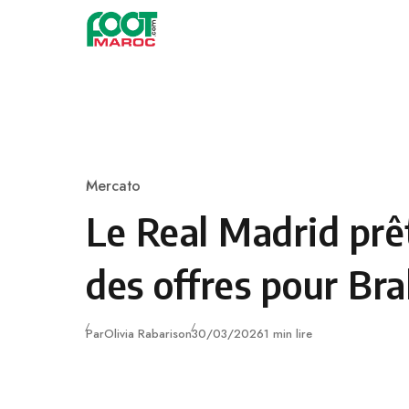
Skip to content
Mercato
Category
Le Real Madrid prê
des offres pour Br
Publié
Par
Olivia Rabarison
30/03/2026
1 min lire