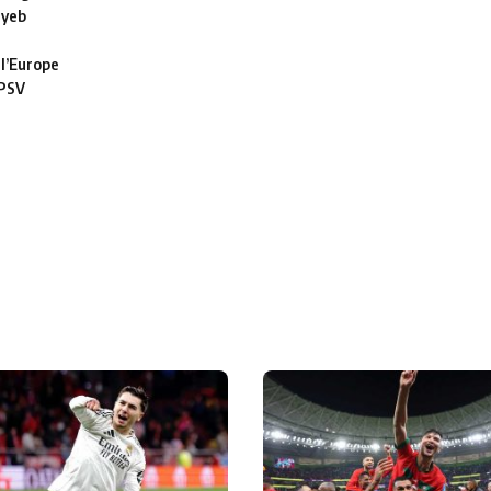
ayeb
 l’Europe
 PSV