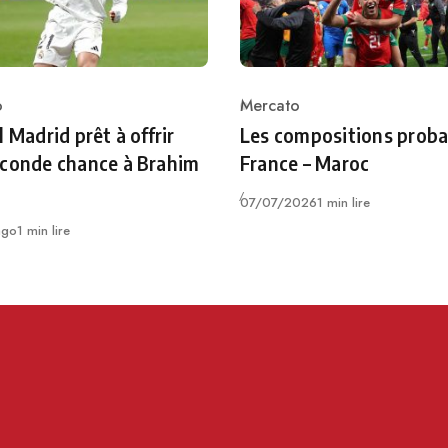
o
Mercato
ry
Category
l Madrid prêt à offrir
Les compositions proba
conde chance à Brahim
France – Maroc
Publié
07/07/2026
1 min lire
ago
1 min lire