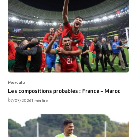
Mercato
Category
Les compositions probables : France – Maroc
Publié
07/07/2026
1 min lire