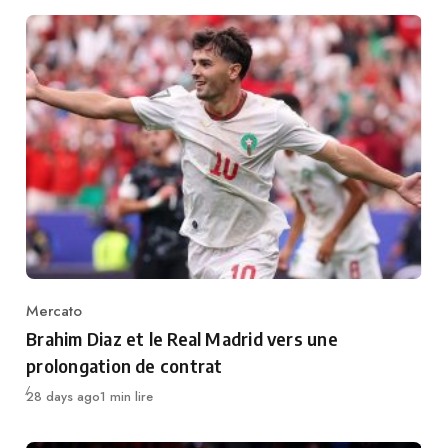
Mercato
Category
Brahim Diaz et le Real Madrid vers une
prolongation de contrat
Publié
28 days ago
1 min lire