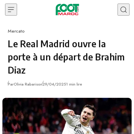
Skip to content
Mercato
Category
Le Real Madrid ouvre la
porte à un départ de Brahim
Diaz
Publié
Par
Olivia Rabarison
29/04/2025
1 min lire