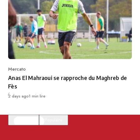
Mercato
Category
Anas El Mahraoui se rapproche du Maghreb de
Fès
Publié
2 days ago
1 min lire
En vedette
Populaire