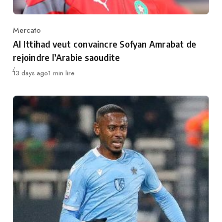
Mercato
Category
Al Ittihad veut convaincre Sofyan Amrabat de
rejoindre l’Arabie saoudite
Publié
13 days ago
1 min lire