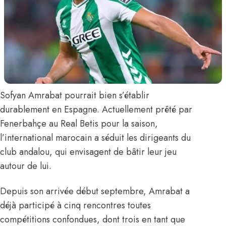
Sofyan Amrabat
pourrait bien s’établir
durablement en Espagne. Actuellement prêté par
Fenerbahçe au Real Betis pour la saison,
l’international marocain a séduit les dirigeants du
club andalou, qui envisagent de bâtir leur jeu
autour de lui.
Depuis son arrivée début septembre, Amrabat a
déjà participé à cinq rencontres toutes
compétitions confondues, dont trois en tant que