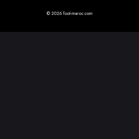
© 2026 foot-maroc.com