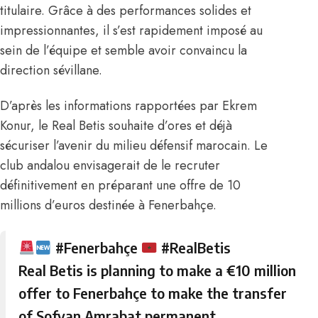
titulaire. Grâce à des performances solides et
impressionnantes, il s’est rapidement imposé au
sein de l’équipe et semble avoir convaincu la
direction sévillane.
D’après les informations rapportées par Ekrem
Konur
, le Real Betis souhaite d’ores et déjà
sécuriser l’avenir du milieu défensif marocain. Le
club andalou envisagerait de le recruter
définitivement en préparant une offre de 10
millions d’euros destinée à Fenerbahçe.
#Fenerbahçe
#RealBetis
Real Betis is planning to make a €10 million
offer to Fenerbahçe to make the transfer
of Sofyan Amrabat permanent.