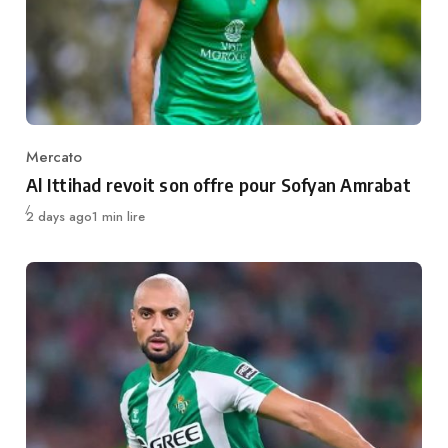
Mercato
Category
Al Ittihad revoit son offre pour Sofyan Amrabat
Publié
2 days ago
1 min lire