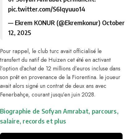
pic.twitter.com/S6Iqyuuo14
— Ekrem KONUR (@Ekremkonur)
October
12, 2025
Pour rappel, le club turc avait officialisé le
transfert du natif de Huizen cet été en activant
l’option d’achat de 12 millions d’euros incluse dans
son prêt en provenance de la Fiorentina. le joueur
avait alors signé un contrat de deux ans avec
Fenerbahçe, courant jusqu’en juin 2028.
Biographie de
Sofyan Amrabat, parcours,
salaire, records et plus