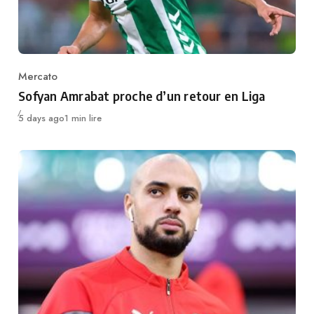
Mercato
Category
Sofyan Amrabat proche d’un retour en Liga
Publié
5 days ago
1 min lire