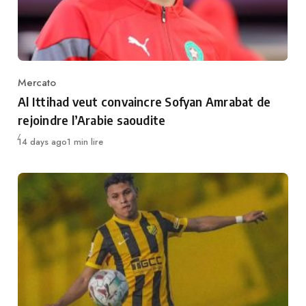
Mercato
Category
Al Ittihad veut convaincre Sofyan Amrabat de
rejoindre l’Arabie saoudite
Publié
14 days ago
1 min lire