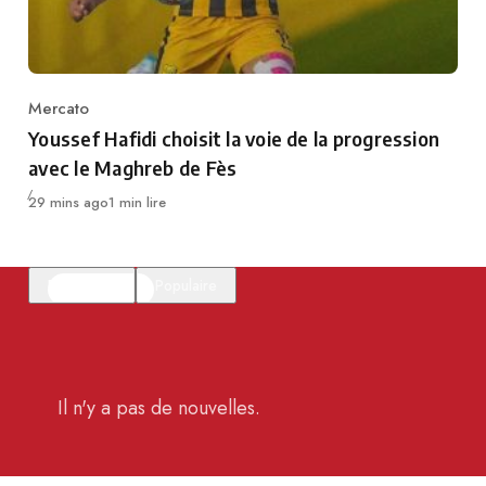
Mercato
Category
Youssef Hafidi choisit la voie de la progression
avec le Maghreb de Fès
Publié
29 mins ago
1 min lire
En vedette
Populaire
Il n'y a pas de nouvelles.