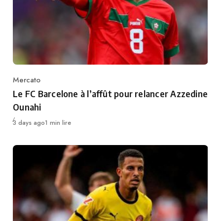
Mercato
Category
Le FC Barcelone à l’affût pour relancer Azzedine
Ounahi
Publié
3 days ago
1 min lire