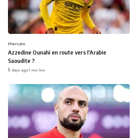
Mercato
Category
Azzedine Ounahi en route vers l’Arabie
Saoudite ?
Publié
8 days ago
1 min lire