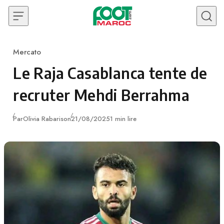
Skip to content
Mercato
Category
Le Raja Casablanca tente de
recruter Mehdi Berrahma
Publié
Par
Olivia Rabarison
21/08/2025
1 min lire