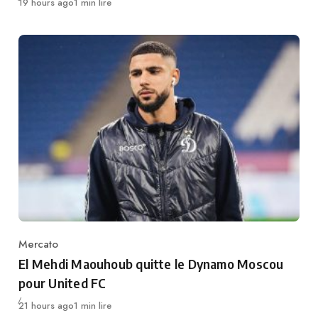
Publié
19 hours ago
1 min lire
Mercato
Category
El Mehdi Maouhoub quitte le Dynamo Moscou
pour United FC
Publié
21 hours ago
1 min lire