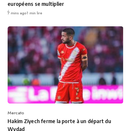
européens se multiplier
Publié
7 mins ago
1 min lire
Mercato
Category
Hakim Ziyech ferme la porte à un départ du
Wydad