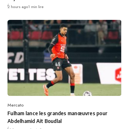
Publié
2 hours ago
1 min lire
Mercato
Category
Fulham lance les grandes manœuvres pour
Abdelhamid Ait Boudlal