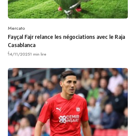
Mercato
Category
Fayçal Fajr relance les négociations avec le Raja
Casablanca
Publié
14/11/2025
1 min lire