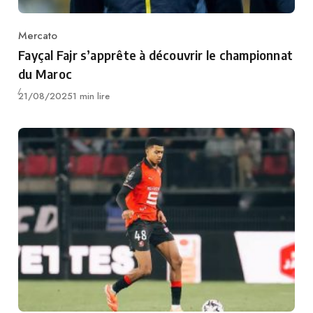
Mercato
Category
Fayçal Fajr s’apprête à découvrir le championnat
du Maroc
Publié
21/08/2025
1 min lire