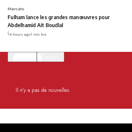
Mercato
Category
Fulham lance les grandes manœuvres pour
Abdelhamid Ait Boudlal
Publié
14 hours ago
1 min lire
En vedette
Populaire
Il n'y a pas de nouvelles.