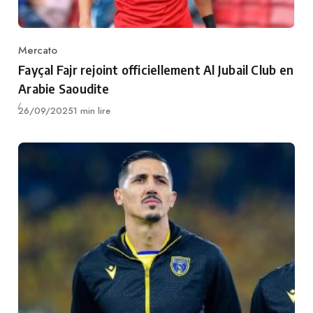
Mercato
Category
Fayçal Fajr rejoint officiellement Al Jubail Club en
Arabie Saoudite
Publié
26/09/2025
1 min lire