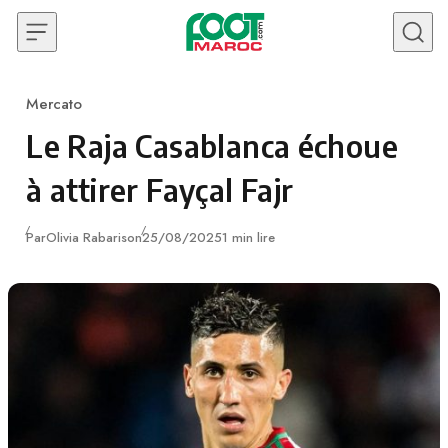
Skip to content
Mercato
Category
Le Raja Casablanca échoue
à attirer Fayçal Fajr
Publié
Par
Olivia Rabarison
25/08/2025
1 min lire